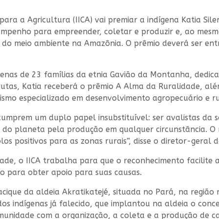
ara a Agricultura (IICA) vai premiar a indígena Katia Sile
 e empenho para empreender, coletar e produzir e, ao mesm
 do meio ambiente na Amazônia. O prêmio deverá ser entr
genas de 23 famílias da etnia Gavião da Montanha, dedic
utas, Katia receberá o prêmio A Alma da Ruralidade, além
anismo especializado em desenvolvimento agropecuário e ru
mprem um duplo papel insubstituível: ser avalistas da se
e do planeta pela produção em qualquer circunstância. 
 positivos para as zonas rurais”, disse o diretor-geral 
de, o IICA trabalha para que o reconhecimento facilite 
vado para obter apoio para suas causas.
cique da aldeia Akratikatejé, situada no Pará, na região n
dos indígenas já falecido, que implantou na aldeia o con
munidade com a organização, a coleta e a produção de ca