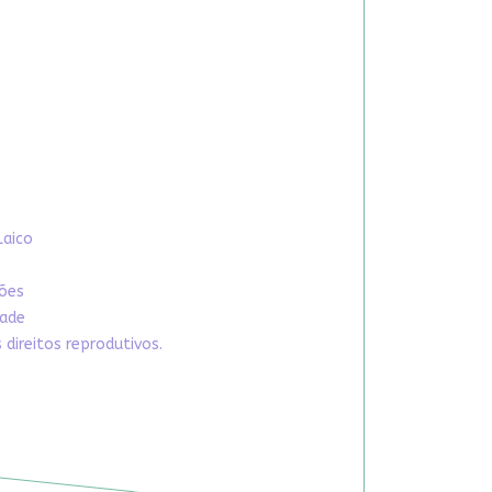
Laico
xões
dade
direitos reprodutivos.