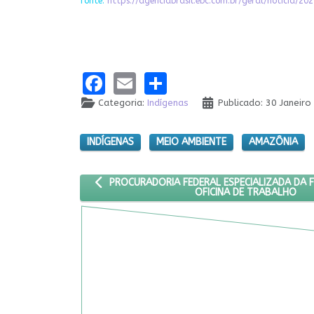
fonte:
https://agenciabrasil.ebc.com.br/geral/notici
Facebook
Email
Share
Categoria:
Indígenas
Publicado: 30 Janeiro
INDÍGENAS
MEIO AMBIENTE
AMAZÔNIA
ARTIGO ANTERIOR: PROCURADORIA FEDERAL ESP
PROCURADORIA FEDERAL ESPECIALIZADA DA 
OFICINA DE TRABALHO