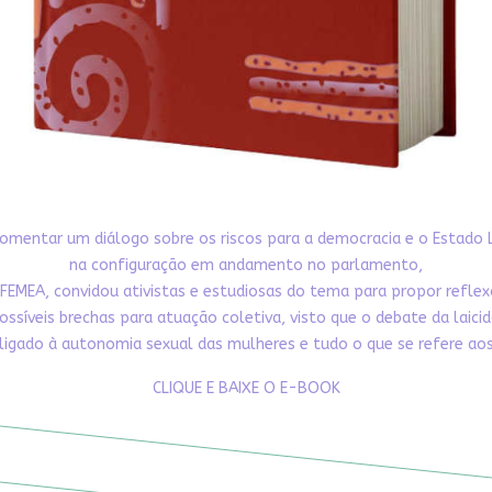
omentar um diálogo sobre os riscos para a democracia e o Estado 
na configuração em andamento no parlamento,
FEMEA, convidou ativistas e estudiosas do tema para propor refle
ossíveis brechas para atuação coletiva, visto que o debate da laici
ligado à autonomia sexual das mulheres e tudo o que se refere aos 
CLIQUE E BAIXE O E-BOOK