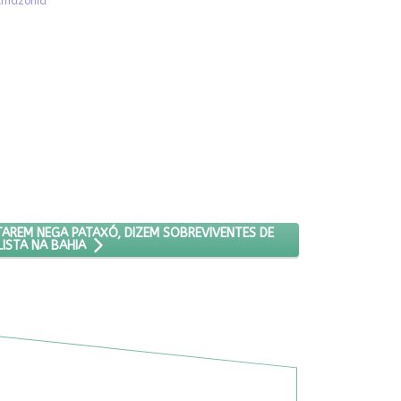
-amazonia
 FAZENDEIROS MATAREM NEGA PATAXÓ, DIZEM SOBREVIVENTES DE AT
TAREM NEGA PATAXÓ, DIZEM SOBREVIVENTES DE
ISTA NA BAHIA