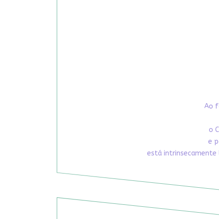
Ao f
o C
e p
está intrinsecamente 