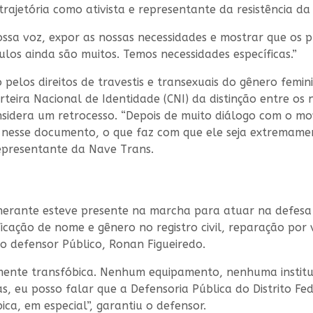
rajetória como ativista e representante da resistência da
ssa voz, expor as nossas necessidades e mostrar que os 
ulos ainda são muitos. Temos necessidades específicas.”
pelos direitos de travestis e transexuais do gênero femin
ira Nacional de Identidade (CNI) da distinção entre os n
sidera um retrocesso. “Depois de muito diálogo com o mov
’ nesse documento, o que faz com que ele seja extremame
 representante da Nave Trans.
tinerante esteve presente na marcha para atuar na defesa
ficação de nome e gênero no registro civil, reparação por 
 o defensor Público, Ronan Figueiredo.
ente transfóbica. Nenhum equipamento, nenhuma instituiçã
Mas, eu posso falar que a Defensoria Pública do Distrito
ica, em especial”, garantiu o defensor.