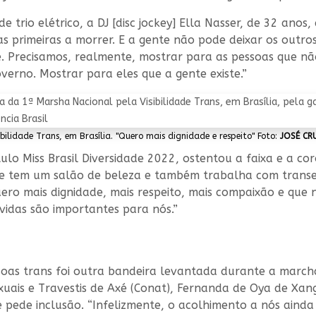
 trio elétrico, a DJ [disc jockey] Ella Nasser, de 32 anos,
 as primeiras a morrer. E a gente não pode deixar os outr
e. Precisamos, realmente, mostrar para as pessoas que n
verno. Mostrar para eles que a gente existe.”
ilidade Trans, em Brasília. "Quero mais dignidade e respeito" Foto:
JOSÉ CR
ulo Miss Brasil Diversidade 2022, ostentou a faixa e a cor
de tem um salão de beleza e também trabalha com transex
ero mais dignidade, mais respeito, mais compaixão e que 
idas são importantes para nós.”
essoas trans foi outra bandeira levantada durante a marc
uais e Travestis de Axé (Conat), Fernanda de Oya de Xan
e pede inclusão. “Infelizmente, o acolhimento a nós aind