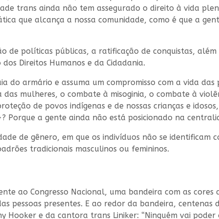
ade trans ainda não tem assegurado o direito à vida plen
ática que alcança a nossa comunidade, como é que a gente
de políticas públicas, a ratificação de conquistas, além 
o dos Direitos Humanos e da Cidadania.
ia do armário e assuma um compromisso com a vida das p
ta das mulheres, o combate à misoginia, o combate à viol
roteção de povos indígenas e de nossas crianças e idosos
 Porque a gente ainda não está posicionado na centralid
ade de gênero, em que os indivíduos não se identificam c
adrões tradicionais masculinos ou femininos.
rente ao Congresso Nacional, uma bandeira com as cores 
das pessoas presentes. E ao redor da bandeira, centenas 
ny Hooker e da cantora trans Liniker: “Ninguém vai poder