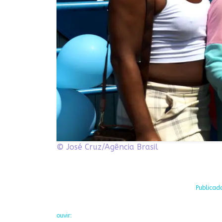
© José Cruz/Agência Brasil
Publicad
ouvir: