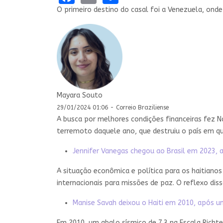
O primeiro destino do casal foi a Venezuela, onde
Mayara Souto
29/01/2024 01:06 - Correio Braziliense
A busca por melhores condições financeiras fez Ná
terremoto daquele ano, que destruiu o país em q
Jennifer Vanegas chegou ao Brasil em 2023
A situação econômica e política para os haitiano
internacionais para missões de paz. O reflexo d
Manise Savah deixou o Haiti em 2010, após 
Em 2010, um abalo sísmico de 7.3 na Escala Richte