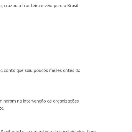
 cruzou a fronteira e veio para o Brasil
 Ela conta que saiu poucos meses antes do
lminaram na intervenção de organizações
za.
 230 mil mortos e um milhão de desabrigados. Com