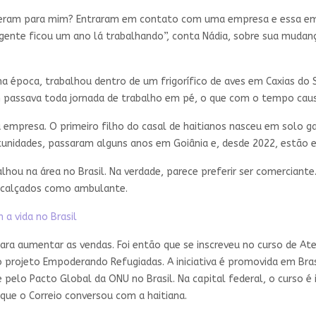
fizeram para mim? Entraram em contato com uma empresa e essa 
 gente ficou um ano lá trabalhando”, conta Nádia, sobre sua mudanç
 época, trabalhou dentro de um frigorífico de aves em Caxias do S
m passava toda jornada de trabalho em pé, o que com o tempo caus
 empresa. O primeiro filho do casal de haitianos nasceu em solo g
unidades, passaram alguns anos em Goiânia e, desde 2022, estão e
hou na área no Brasil. Na verdade, parece preferir ser comerciante.
 e calçados como ambulante.
a vida no Brasil
para aumentar as vendas. Foi então que se inscreveu no curso de At
 projeto Empoderando Refugiadas. A iniciativa é promovida em Brasí
 pelo Pacto Global da ONU no Brasil. Na capital federal, o curso é
 que o Correio conversou com a haitiana.