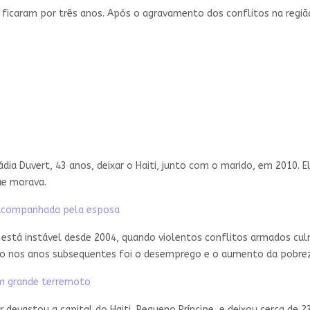
 ficaram por três anos. Após o agravamento dos conflitos na região,
dia Duvert, 43 anos, deixar o Haiti, junto com o marido, em 2010.
ue morava.
, acompanhada pela esposa
s está instável desde 2004, quando violentos conflitos armados cu
isso nos anos subsequentes foi o desemprego e o aumento da pobre
um grande terremoto
r devastou a capital do Haiti, Pequeno Príncipe, e deixou cerca de