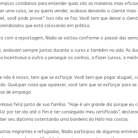
emplos cotidianos para entender quais são as maneiras mais efica
r uma coisa, se eu queria vender, acabava deixando o cliente mais
l, você pode provar”. Isso não se faz. Você tem que deixar o client
aprendizados que está colocando em prática.
ez com a reportagem, Nádia se soltou conforme o passar das seman
iti, andavam sempre juntas durante o curso e também na vida. As d
 incentivava a outra a perseguir os sonhos, a fazer cursos, a melho
 não é nosso, tem que se esforçar. Você tem que pagar aluguel, c
do. Qualquer coisa que aparecer, você tem que se esforçar para se 
reas de emprego.
hava feliz junto de sua família. “Hoje é um grande dia porque eu co
feliz por ter ido até o fim e ter conseguido meu certificado”, decla
eber seu diploma ostentando uma bandeira do Haiti nas costas.
outras migrantes e refugiadas, Nádia participou de algumas entrevi