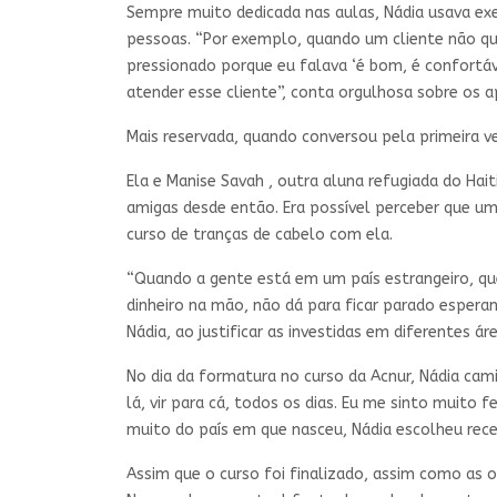
Sempre muito dedicada nas aulas, Nádia usava ex
pessoas. “Por exemplo, quando um cliente não que
pressionado porque eu falava ‘é bom, é confortáve
atender esse cliente”, conta orgulhosa sobre os 
Mais reservada, quando conversou pela primeira v
Ela e Manise Savah , outra aluna refugiada do Ha
amigas desde então. Era possível perceber que uma
curso de tranças de cabelo com ela.
“Quando a gente está em um país estrangeiro, que
dinheiro na mão, não dá para ficar parado esperan
Nádia, ao justificar as investidas em diferentes á
No dia da formatura no curso da Acnur, Nádia camin
lá, vir para cá, todos os dias. Eu me sinto muito 
muito do país em que nasceu, Nádia escolheu rec
Assim que o curso foi finalizado, assim como as 