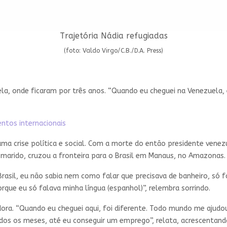
Trajetória Nádia refugiadas
(foto: Valdo Virgo/C.B./D.A. Press)
ela, onde ficaram por três anos. “Quando eu cheguei na Venezuela, 
ntos internacionais
uma crise política e social. Com a morte do então presidente vene
o marido, cruzou a fronteira para o Brasil em Manaus, no Amazonas.
asil, eu não sabia nem como falar que precisava de banheiro, só fa
rque eu só falava minha língua (espanhol)”, relembra sorrindo.
edora. “Quando eu cheguei aqui, foi diferente. Todo mundo me ajud
os os meses, até eu conseguir um emprego”, relata, acrescentando 