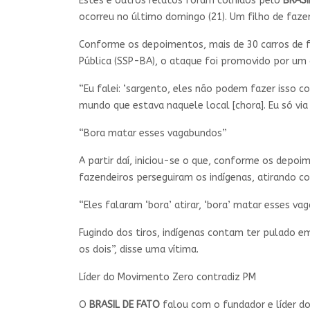
Estes e outros relatos foram colhidos pelo
BRASI
ocorreu no último domingo (21). Um filho de faze
Conforme os depoimentos, mais de 30 carros de f
Pública (SSP-BA), o ataque foi promovido por um
“Eu falei: ‘sargento, eles não podem fazer isso com
mundo que estava naquele local [chora]. Eu só vi
“Bora matar esses vagabundos”
A partir daí, iniciou-se o que, conforme os dep
fazendeiros perseguiram os indígenas, atirando con
“Eles falaram ‘bora’ atirar, ‘bora’ matar esses v
Fugindo dos tiros, indígenas contam ter pulado em
os dois”, disse uma vítima.
Líder do Movimento Zero contradiz PM
O
BRASIL DE FATO
falou com o fundador e líder do