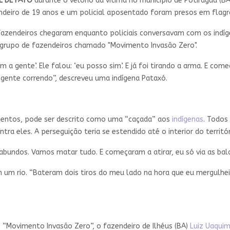
L DE FATO
durante o velório da vítima no município de Potiraguá (BA
ndeiro de 19 anos e um policial aposentado foram presos em flagr
azendeiros chegaram enquanto policiais conversavam com os indíg
 grupo de fazendeiros chamado "Movimento Invasão Zero".
 a gente’. Ele falou: ‘eu posso sim’. E já foi tirando a arma. E com
a gente correndo”, descreveu uma indígena Pataxó.
oimentos, pode ser descrito como uma “caçada” aos
indígenas
. Todos
tra eles. A perseguição teria se estendido até o interior do territ
agabundos. Vamos matar tudo. E começaram a atirar, eu só via as ba
 um rio. “Bateram dois tiros do meu lado na hora que eu mergulhei 
 “Movimento Invasão Zero”, o fazendeiro de Ilhéus (BA)
Luiz Uaqui