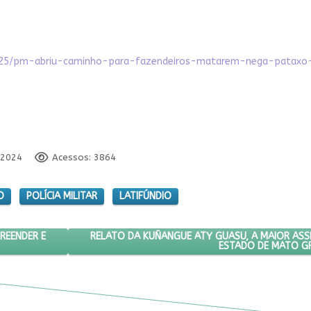
1/25/pm-abriu-caminho-para-fazendeiros-matarem-nega-pataxo-
 2024
Acessos: 3864
O
POLÍCIA MILITAR
LATIFÚNDIO
 PRÊMIO POR EMPREENDER E CONSERVAR NA AMAZÔNIA
PRÓXIMO ARTIGO: RELATO DA KUÑANGUE ATY GU
RELATO DA KUÑANGUE ATY GUASU, A MAIOR ASS
REENDER E
ESTADO DE MATO G