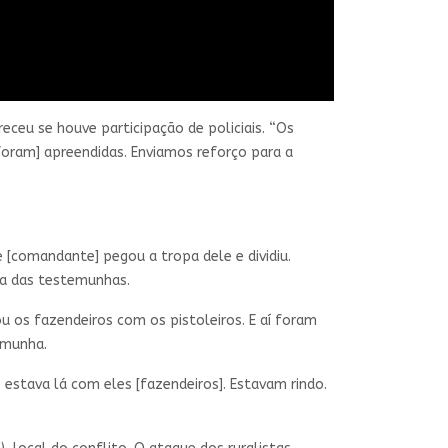
eceu se houve participação de policiais. “Os
[foram] apreendidas. Enviamos reforço para a
e [comandante] pegou a tropa dele e dividiu.
uma das testemunhas.
ou os fazendeiros com os pistoleiros. E aí foram
emunha.
estava lá com eles [fazendeiros]. Estavam rindo.