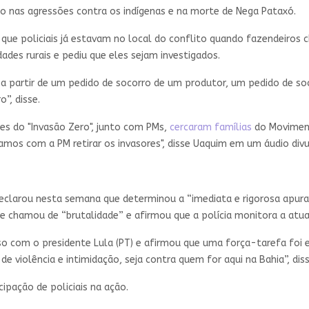
o nas agressões contra os indígenas e na morte de Nega Pataxó.
 que policiais já estavam no local do conflito quando fazendeiros 
des rurais e pediu que eles sejam investigados.
 partir de um pedido de socorro de um produtor, um pedido de soc
”, disse.
es do "Invasão Zero", junto com PMs,
cercaram famílias
do Moviment
amos com a PM retirar os invasores", disse Uaquim em um áudio div
declarou nesta semana que determinou a “imediata e rigorosa apura
 que chamou de “brutalidade” e afirmou que a polícia monitora a a
o com o presidente Lula (PT) e afirmou que uma força-tarefa foi e
e violência e intimidação, seja contra quem for aqui na Bahia”, dis
ipação de policiais na ação.