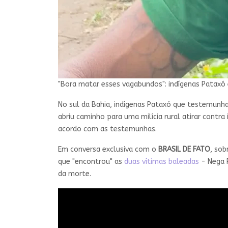
"Bora matar esses vagabundos": indígenas Pataxó
No sul da Bahia, indígenas Pataxó que testemunh
abriu caminho para uma milícia rural atirar contr
acordo com as testemunhas.
Em conversa exclusiva com o
BRASIL DE FATO
, sob
que "encontrou" as
duas vítimas baleadas
- Nega P
da morte.