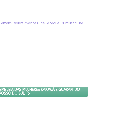
dizem-sobreviventes-de-ataque-ruralista-na-
ASU, A MAIOR ASSEMBLEIA DAS MULHERES KAIOWÁ E GUARANI DO E
EMBLEIA DAS MULHERES KAIOWÁ E GUARANI DO
ROSSO DO SUL