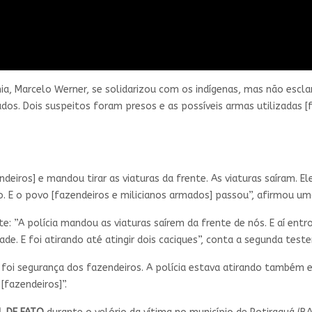
ia, Marcelo Werner, se solidarizou com os indígenas, mas não esclar
dos. Dois suspeitos foram presos e as possíveis armas utilizadas 
iros] e mandou tirar as viaturas da frente. As viaturas saíram. El
. E o povo [fazendeiros e milicianos armados] passou”, afirmou 
 ​​”A polícia mandou as viaturas saírem da frente de nós. E aí entr
e. E foi atirando até atingir dois caciques”, conta a segunda test
oi segurança dos fazendeiros. A polícia estava atirando também e 
[fazendeiros]”.