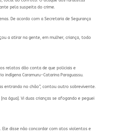
), local do conflito. O ataque dos ruralistas
ante pela suspeita do crime.
enas. De acordo com a Secretaria de Segurança
eçou a atirar na gente, em mulher, criança, todo
 os relatos dão conta de que policiais e
ório indígena Caramuru-Catarina Paraguassu.
las entrando no chão”, contou outro sobrevivente.
[na água]. Vi duas crianças se afogando e peguei
m
. Ele disse não concordar com atos violentos e