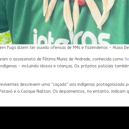
 em fuga dizem ter ouvido ofensas de PMs e fazendeiros - Alass De
aram o assassinato de Fátima Muniz de Andrade, conhecida como
N
a indígenas - incluindo idosos e crianças. Os próprios policiais ta
reviventes descrevem uma “caçada” aos indígenas protagonizada por
ataxó e o Cacique Nailton. Os depoimentos, no entanto, indicam 