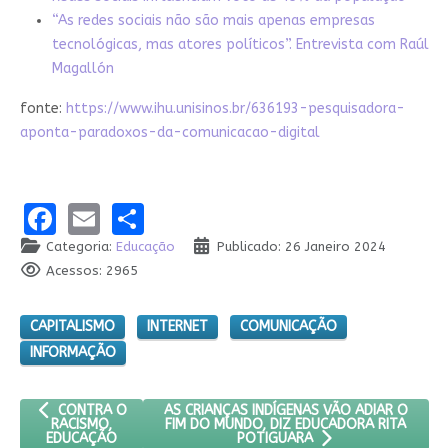
“As redes sociais não são mais apenas empresas
tecnológicas, mas atores políticos”. Entrevista com Raúl
Magallón
fonte:
https://www.ihu.unisinos.br/636193-pesquisadora-
aponta-paradoxos-da-comunicacao-digital
Facebook
Email
Share
Categoria:
Educação
Publicado: 26 Janeiro 2024
Acessos: 2965
CAPITALISMO
INTERNET
COMUNICAÇÃO
INFORMAÇÃO
ARTIGO ANTERIOR: CONTRA O RACISMO, EDUCAÇÃO
PRÓXIMO ARTIGO: AS CRIANÇAS INDÍGENAS
AS CRIANÇAS INDÍGENAS VÃO ADIAR O
CONTRA O
FIM DO MUNDO, DIZ EDUCADORA RITA
RACISMO,
EDUCAÇÃO
POTIGUARA