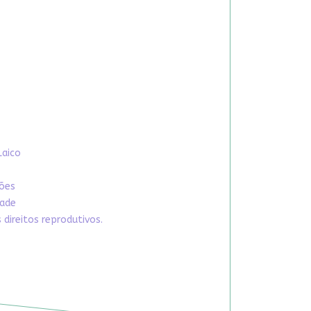
Laico
xões
dade
direitos reprodutivos.