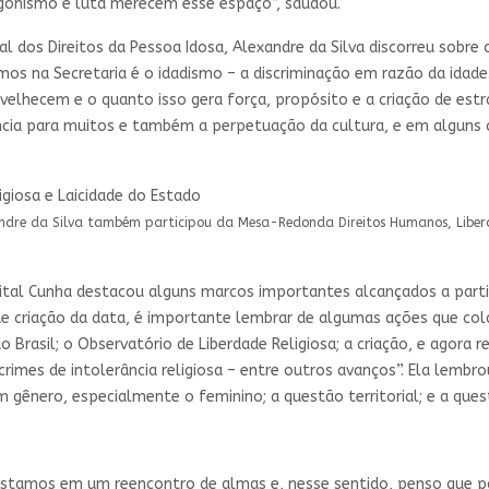
gonismo e luta merecem esse espaço”, saudou.
nal dos Direitos da Pessoa Idosa, Alexandre da Silva discorreu sobr
os na Secretaria é o idadismo – a discriminação em razão da idade
velhecem e o quanto isso gera força, propósito e a criação de estra
ência para muitos e também a perpetuação da cultura, e em alguns
xandre da Silva também participou da Mesa-Redonda Direitos Humanos, Liberd
ital Cunha destacou alguns marcos importantes alcançados a parti
 de criação da data, é importante lembrar de algumas ações que c
 Brasil; o Observatório de Liberdade Religiosa; a criação, e agora 
rimes de intolerância religiosa – entre outros avanços”. Ela lembro
gênero, especialmente o feminino; a questão territorial; e a ques
estamos em um reencontro de almas e, nesse sentido, penso que par