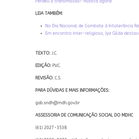
Perdeu a transmissão? Assista agora!
LEIA TAMBÉM:
No Dia Nacional de Combate à Intolerância R
Em encontro inter-religioso, Iya Gilda destac
TEXTO:
J.C.
EDIÇÃO:
P.V.C.
REVISÃO:
C.S.
PARA DÚVIDAS E MAIS INFORMAÇÕES:
gab.sndh@mdh.gov.br
ASSESSORIA DE COMUNICAÇÃO SOCIAL DO MDHC
(61) 2027-3538