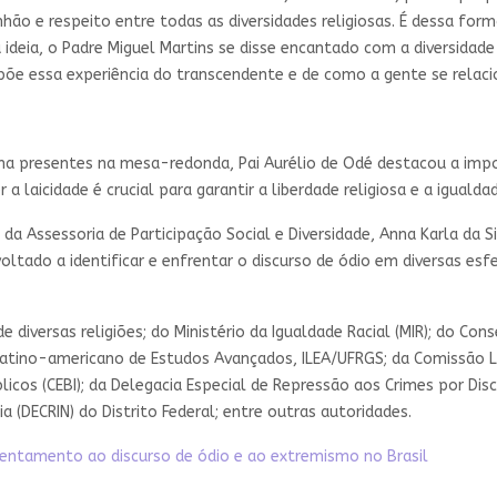
ão e respeito entre todas as diversidades religiosas. É dessa form
deia, o Padre Miguel Martins se disse encantado com a diversidade
õe essa experiência do transcendente e de como a gente se relaci
ana presentes na mesa-redonda, Pai Aurélio de Odé destacou a impo
a laicidade é crucial para garantir a liberdade religiosa e a iguald
a Assessoria de Participação Social e Diversidade, Anna Karla da Si
tado a identificar e enfrentar o discurso de ódio em diversas esfera
iversas religiões; do Ministério da Igualdade Racial (MIR); do Cons
 Latino-americano de Estudos Avançados, ILEA/UFRGS; da Comissão L
icos (CEBI); da Delegacia Especial de Repressão aos Crimes por Disc
 (DECRIN) do Distrito Federal; entre outras autoridades.
entamento ao discurso de ódio e ao extremismo no Brasil