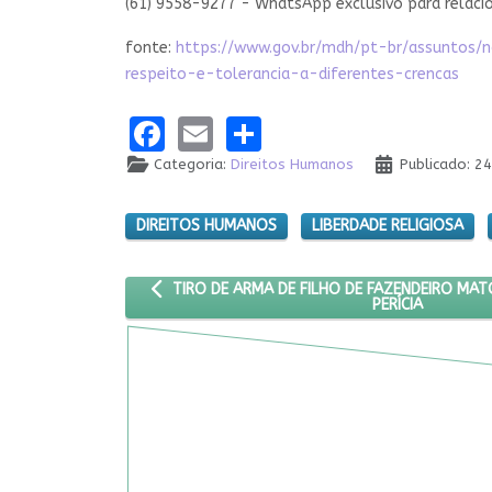
(61) 9558-9277 - WhatsApp exclusivo para relac
fonte:
https://www.gov.br/mdh/pt-br/assuntos/
respeito-e-tolerancia-a-diferentes-crencas
Facebook
Email
Share
Categoria:
Direitos Humanos
Publicado: 2
DIREITOS HUMANOS
LIBERDADE RELIGIOSA
ARTIGO ANTERIOR: TIRO DE ARMA DE FILHO DE F
TIRO DE ARMA DE FILHO DE FAZENDEIRO MAT
PERÍCIA