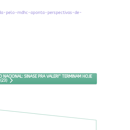
vida-pelo-mdhc-aponta-perspectivas-de-
PARA O "ENCONTRO NACIONAL: SINASE PRA VALER!” TERMINAM HOJE (
 NACIONAL: SINASE PRA VALER!” TERMINAM HOJE
(23)