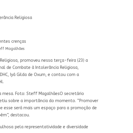
rância Religiosa
teff Magalhães
eligiosa, promoveu nessa terça-feira (23) a
nal de Combate à Intolerância Religiosa,
MDHC, Iyá Gilda de Oxum, e contou com a
l.
a mesa. Foto: Steff MagalhãesO secretário
letiu sobre a importância do momento. “Promover
sa e esse será mais um espaço para a promoção de
mbém”, destacou.
ulhosa pela representatividade e diversidade