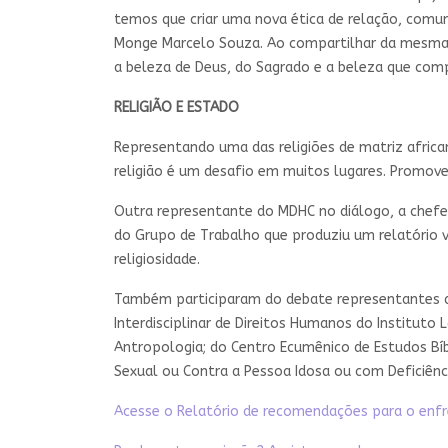
temos que criar uma nova ética de relação, comunh
Monge Marcelo Souza. Ao compartilhar da mesma i
a beleza de Deus, do Sagrado e a beleza que comp
RELIGIÃO E ESTADO
Representando uma das religiões de matriz afric
religião é um desafio em muitos lugares. Promover 
Outra representante do MDHC no diálogo, a chefe d
do Grupo de Trabalho que produziu um relatório vol
religiosidade.
Também participaram do debate representantes de d
Interdisciplinar de Direitos Humanos do Instituto
Antropologia; do Centro Ecumênico de Estudos Bíbl
Sexual ou Contra a Pessoa Idosa ou com Deficiência
Acesse o Relatório de recomendações para o enfr