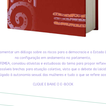
omentar um diálogo sobre os riscos para a democracia e o Estado 
na configuração em andamento no parlamento,
FEMEA, convidou ativistas e estudiosas do tema para propor refle
ossíveis brechas para atuação coletiva, visto que o debate da laici
ligado à autonomia sexual das mulheres e tudo o que se refere aos 
CLIQUE E BAIXE O E-BOOK