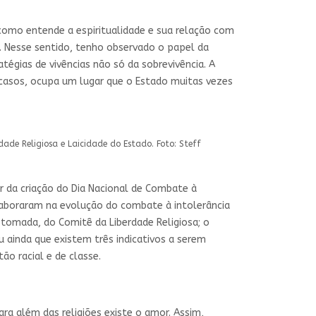
e como entende a espiritualidade e sua relação com
. Nesse sentido, tenho observado o papel da
tégias de vivências não só da sobrevivência. A
 casos, ocupa um lugar que o Estado muitas vezes
ade Religiosa e Laicidade do Estado. Foto: Steff
r da criação do Dia Nacional de Combate à
olaboraram na evolução do combate à intolerância
retomada, do Comitê da Liberdade Religiosa; o
u ainda que existem três indicativos a serem
tão racial e de classe.
a além das religiões existe o amor. Assim,