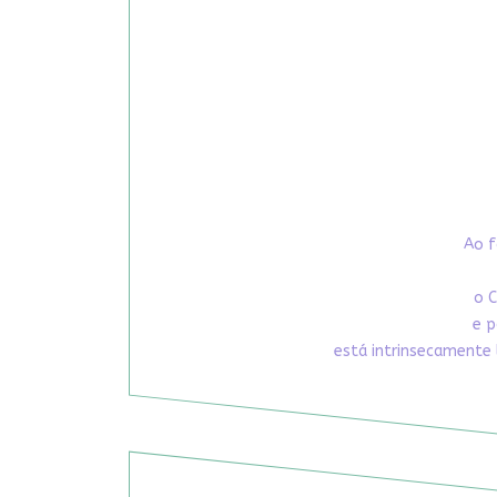
Ao f
o C
e p
está intrinsecamente 