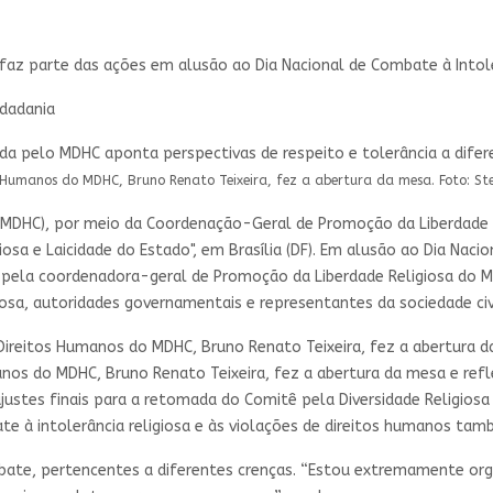
 faz parte das ações em alusão ao Dia Nacional de Combate à Intole
idadania
s Humanos do MDHC, Bruno Renato Teixeira, fez a abertura da mesa. Foto: S
 (MDHC), por meio da Coordenação-Geral de Promoção da Liberdade R
sa e Laicidade do Estado", em Brasília (DF). Em alusão ao Dia Nacio
o pela coordenadora-geral de Promoção da Liberdade Religiosa do 
giosa, autoridades governamentais e representantes da sociedade civi
Direitos Humanos do MDHC, Bruno Renato Teixeira, fez a abertura d
nos do MDHC, Bruno Renato Teixeira, fez a abertura da mesa e ref
justes finais para a retomada do Comitê pela Diversidade Religio
e à intolerância religiosa e às violações de direitos humanos ta
ebate, pertencentes a diferentes crenças. “Estou extremamente org