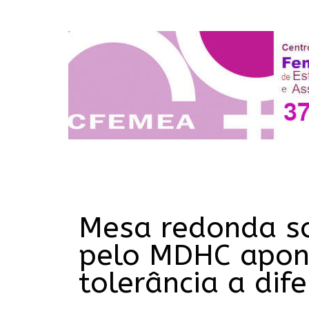
Mesa redonda so
pelo MDHC apont
tolerância a dif