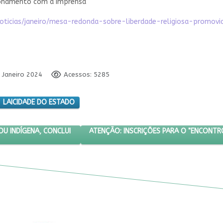
ionamento com a imprensa
noticias/janeiro/mesa-redonda-sobre-liberdade-religiosa-promo
4 Janeiro 2024
Acessos: 5285
LAICIDADE DO ESTADO
AZENDEIRO MATOU INDÍGENA, CONCLUI PERÍCIA
PRÓXIMO ARTIGO: ATENÇÃO: INSCRIÇÕES 
ATENÇÃO: INSCRIÇÕES PARA O "ENCONTRO
OU INDÍGENA, CONCLUI