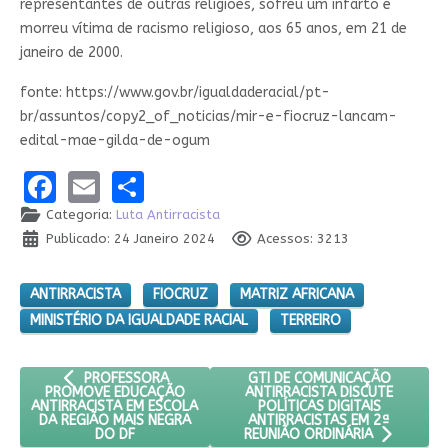
representantes de outras religiões, sofreu um infarto e
morreu vítima de racismo religioso, aos 65 anos, em 21 de
janeiro de 2000.
fonte: https://www.gov.br/igualdaderacial/pt-
br/assuntos/copy2_of_noticias/mir-e-fiocruz-lancam-
edital-mae-gilda-de-ogum
Facebook
Email
Share
Categoria:
Luta Antirracista
Publicado: 24 Janeiro 2024
Acessos: 3213
ANTIRRACISTA
FIOCRUZ
MATRIZ AFRICANA
MINISTÉRIO DA IGUALDADE RACIAL
TERREIRO
ARTIGO ANTERIOR: PROFESSORA PROMOVE EDUCAÇÃO ANTIR
PRÓXIMO ARTIGO: GTI DE COMU
GTI DE COMUNICAÇÃO
PROFESSORA
ANTIRRACISTA DISCUTE
PROMOVE EDUCAÇÃO
POLÍTICAS DIGITAIS
ANTIRRACISTA EM ESCOLA
ANTIRRACISTAS EM 2ª
DA REGIÃO MAIS NEGRA
DO DF
REUNIÃO ORDINÁRIA