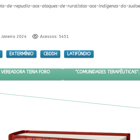
s/nota-de-repudio-aos-ataques-de-ruralistas-aos-indigenas-do-sudo
3 Janeiro 2024
Acessos: 5451
EXTERMÍNIO
CBDDH
LATIFÚNDIO
E DA MORTE DE VEREADORA TERIA FORO PRIVILEGIADO
PRÓXIMO ARTIGO: "COMUNIDADE
"COMUNIDADES TERAPÊUTICAS"
 VEREADORA TERIA FORO