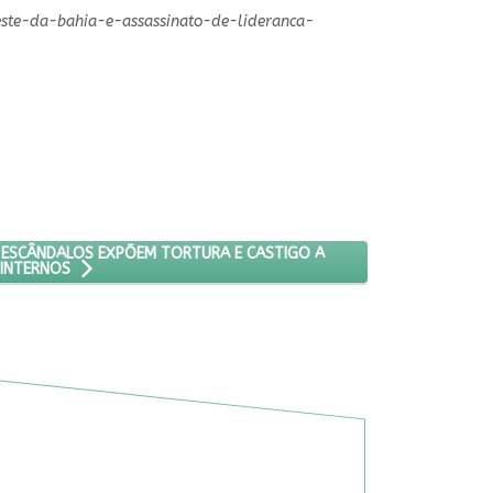
este-da-bahia-e-assassinato-de-lideranca-
S TERAPÊUTICAS": ESCÂNDALOS EXPÕEM TORTURA E CASTIGO A INT
: ESCÂNDALOS EXPÕEM TORTURA E CASTIGO A
INTERNOS