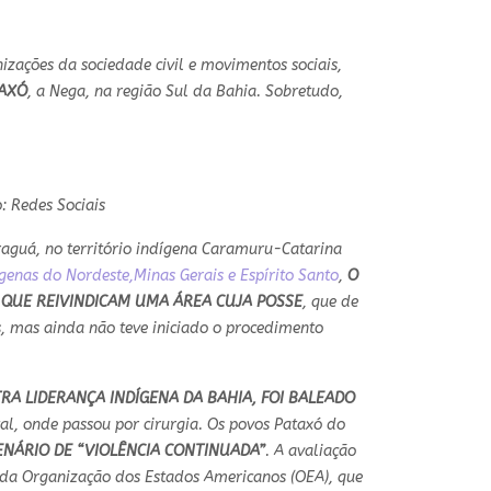
izações da sociedade civil e movimentos sociais,
TAXÓ
, a Nega, na região Sul da Bahia. Sobretudo,
o: Redes Sociais
raguá, no território indígena Caramuru-Catarina
genas do Nordeste,Minas Gerais e Espírito Santo
,
O
QUE REIVINDICAM UMA ÁREA CUJA POSSE
, que de
s, mas ainda não teve iniciado o procedimento
RA LIDERANÇA INDÍGENA DA BAHIA, FOI BALEADO
tal, onde passou por cirurgia. Os povos Pataxó do
ENÁRIO DE “VIOLÊNCIA CONTINUADA”
. A avaliação
 da Organização dos Estados Americanos (OEA), que