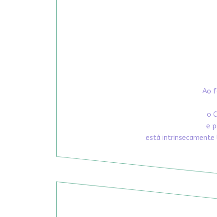
Ao f
o C
e p
está intrinsecamente 