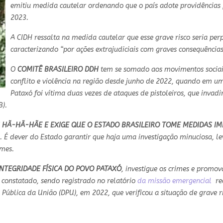
emitiu medida cautelar ordenando que o país adote providências
2023.
A CIDH ressalta na medida cautelar que esse grave risco seria perp
caracterizando “por ações extrajudiciais com graves consequência
O
COMITÊ BRASILEIRO DDH
tem se somado aos movimentos sociai
conflito e violência na região desde junho de 2022, quando em um
Pataxó foi vítima duas vezes de ataques de pistoleiros, que invad
B).
 HÃ-HÃ-HÃE E EXIGE QUE O ESTADO BRASILEIRO TOME MEDIDAS IM
il. É dever do Estado garantir que haja uma investigação minuciosa, l
imes.
NTEGRIDADE FÍSICA DO POVO PATAXÓ
, investigue os crimes e promov
 constatado, sendo registrado no relatório
da missão emergencial
rea
Pública da União (DPU), em 2022, que verificou a situação de grave r