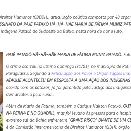
Direitos Humanos (CBDDH), articulação política composta por 48 organ
SSINATO DA PAJÉ PATAXÓ HÃ-HÃ-HÃE MARIA DE FÁTIMA MUNIZ PA
indígena Pataxó do Sudoeste da Bahia, nesta hora de dor e luto.
PAJÉ PATAXÓ HÃ-HÃ-HÃE MARIA DE FÁTIMA MUNIZ PATAXÓ
. Fot
O crime ocorreu no último domingo (21/01), no município de Poti
Paraguassu. Segundo a
Articulação dos Povos e Organizações Indí
ATAQUE ACONTECEU EM RESPOSTA A UMA AÇÃO DOS INDÍGENAS 
acordo com os pataxós, já foi garantida pela Justiça aos indígena
demarcatório pela Funai.
Além de Maria de Fátima, também o Cacique Nailton Pataxó,
OUT
NA PERNA E NO QUADRIL
, mas foi levado às pressas para o hospi
extremo sul da Bahia enfrentam
“GRAVE RISCO” DIANTE DE UM C
é da Comissão Interamericana de Direitos Humanos (CIDH), órgão