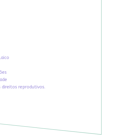
Laico
xões
dade
direitos reprodutivos.