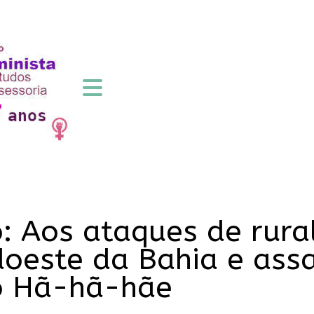
: Aos ataques de rural
doeste da Bahia e ass
xó Hã-hã-hãe