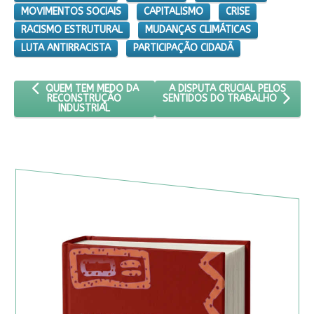
MOVIMENTOS SOCIAIS
CAPITALISMO
CRISE
RACISMO ESTRUTURAL
MUDANÇAS CLIMÁTICAS
LUTA ANTIRRACISTA
PARTICIPAÇÃO CIDADÃ
ARTIGO ANTERIOR: QUEM TEM MEDO DA RECONSTRUÇÃO INDU
PRÓXIMO ARTIGO: A DISPUTA C
A DISPUTA CRUCIAL PELOS
QUEM TEM MEDO DA
RECONSTRUÇÃO
SENTIDOS DO TRABALHO
INDUSTRIAL