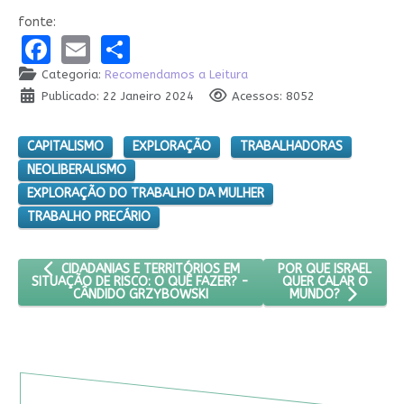
fonte:
Facebook
Email
Share
Categoria:
Recomendamos a Leitura
Publicado: 22 Janeiro 2024
Acessos: 8052
CAPITALISMO
EXPLORAÇÃO
TRABALHADORAS
NEOLIBERALISMO
EXPLORAÇÃO DO TRABALHO DA MULHER
TRABALHO PRECÁRIO
ARTIGO ANTERIOR: CIDADANIAS E TERRITÓRIOS EM SITUAÇÃO 
PRÓXIMO ARTIGO: PO
POR QUE ISRAEL
CIDADANIAS E TERRITÓRIOS EM
QUER CALAR O
SITUAÇÃO DE RISCO: O QUÊ FAZER? -
CÂNDIDO GRZYBOWSKI
MUNDO?