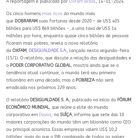
A reportagem é publicada por
Oxfam Brasil
, 14-01-2024.
Os cinco homens
mais ricos
do mundo mais
que
DOBRARAM
suas fortunas desde 2020 – de US$ 405
bilhões para US$ 869 bilhões -, a uma taxa de US$ 14
milhões por hora, enquanto quase cinco bilhões de pessoas
ficaram mais pobres, revela o novo relatório
da
OXFAM
,
DESIGUALDADE S.A.
, lançado nesta segunda-feira
(15/1). O relatório, que discute a relação das desigualdades e
o
PODER CORPORATIVO GLOBAL
, mostra ainda que se a
tendência atual continuar, o mundo terá seu primeiro
trilionário em uma década, mas a
POBREZA
não será
erradicada nos próximos 229 anos.
O relatório
DESIGUALDADE S. A.
, publicado no início do
FÓRUM
ECONÔMICO MUNDIAL
, que reúne a elite do mundo
corporativo em
Davos
, na
SUÍÇA
, informa que sete das 10
maiores corporações do mundo têm um bilionário como CEO
ou principal acionista. Essas empresas valem US$ 10,2
trilhões, mais do que o PIB combinado de todos os países