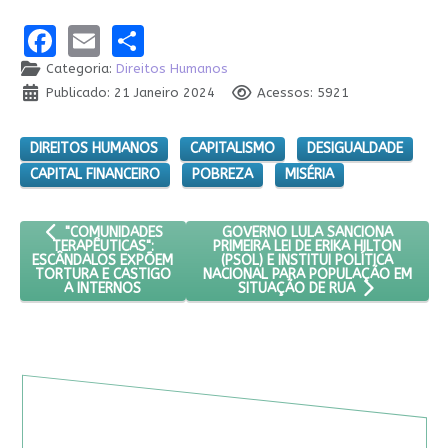
Facebook
Email
Share
Categoria:
Direitos Humanos
Publicado: 21 Janeiro 2024
Acessos: 5921
DIREITOS HUMANOS
CAPITALISMO
DESIGUALDADE
CAPITAL FINANCEIRO
POBREZA
MISÉRIA
ARTIGO ANTERIOR: "COMUNIDADES TERAPÊUTICAS": ESCÂNDAL
PRÓXIMO ARTIGO: GOVERNO LULA SA
GOVERNO LULA SANCIONA
"COMUNIDADES
PRIMEIRA LEI DE ERIKA HILTON
TERAPÊUTICAS":
(PSOL) E INSTITUI POLÍTICA
ESCÂNDALOS EXPÕEM
NACIONAL PARA POPULAÇÃO EM
TORTURA E CASTIGO
A INTERNOS
SITUAÇÃO DE RUA