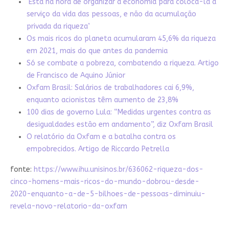
‘Está na hora de organizar a economia para colocá-la a
serviço da vida das pessoas, e não da acumulação
privada da riqueza’
Os mais ricos do planeta acumularam 45,6% da riqueza
em 2021, mais do que antes da pandemia
Só se combate a pobreza, combatendo a riqueza. Artigo
de Francisco de Aquino Júnior
Oxfam Brasil: Salários de trabalhadores cai 6,9%,
enquanto acionistas têm aumento de 23,8%
100 dias de governo Lula: “Medidas urgentes contra as
desigualdades estão em andamento”, diz Oxfam Brasil
O relatório da Oxfam e a batalha contra os
empobrecidos. Artigo de Riccardo Petrella
fonte:
https://www.ihu.unisinos.br/636062-riqueza-dos-
cinco-homens-mais-ricos-do-mundo-dobrou-desde-
2020-enquanto-a-de-5-bilhoes-de-pessoas-diminuiu-
revela-novo-relatorio-da-oxfam