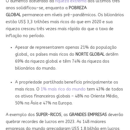
O aumento acelerado da
riqueza extrema
dos últimos três
anos solidificou-se, enquanto a
POBREZA
GLOBAL
permanece em níveis pré-pandêmicos. Os bilionários
estão US$ 3,3 trilhões mais ricos do que em 2020 e sua
riqueza cresceu três vezes mais rápido do que a taxa de
inflação no período.
Apesar de representarem apenas 21% da população
global, os países mais ricos do
NORTE GLOBAL
detêm
69% da riqueza global e têm 74% da riqueza dos
bilionários do mundo.
A propriedade partilhada beneficia principalmente os
mais ricos. O
1% mais rico do mundo
tem 43% de todos
os ativos financeiros globais – 48% no Oriente Médio,
50% na Ásia e 47% na Europa.
A exemplo dos
SUPER-RICOS
, as
GRANDES EMPRESAS
deverão
quebrar recordes de lucros em 2023. As 148 maiores
empresas do mundo arrecadaram US$ 1,8 bilhão em lucros