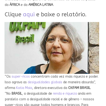
da
ÁFRICA
e da
AMÉRICA LATINA
.
Clique
aqui
e baixe o relatório.
“Os
super-ricos
concentram cada vez mais riqueza e poder.
Isso agrava as
desigualdades globais
de maneira absurda”,
afirma
Katia Maia
, diretora executiva da
OXFAM BRASIL
.
“No
BRASIL
, a desigualdade de
renda e riqueza
anda em
paralelo com a desigualdade racial e de gênero – nossos
super-ricos são quase todos homens e brancos. Para