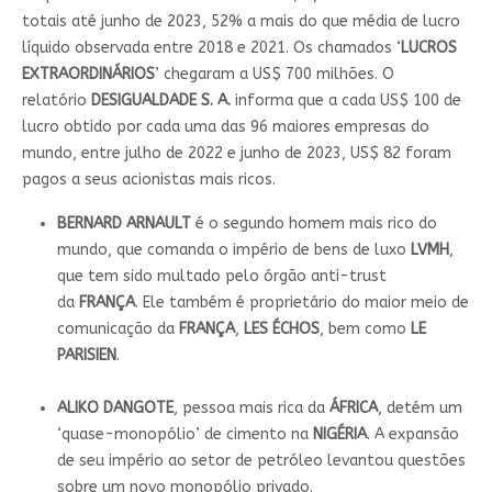
totais até junho de 2023, 52% a mais do que média de lucro
líquido observada entre 2018 e 2021. Os chamados ‘
LUCROS
EXTRAORDINÁRIOS
’ chegaram a US$ 700 milhões. O
relatório
DESIGUALDADE S. A.
informa que a cada US$ 100 de
lucro obtido por cada uma das 96 maiores empresas do
mundo, entre julho de 2022 e junho de 2023, US$ 82 foram
pagos a seus acionistas mais ricos.
BERNARD ARNAULT
é o segundo homem mais rico do
mundo, que comanda o império de bens de luxo
LVMH
,
que tem sido multado pelo órgão anti-trust
da
FRANÇA
. Ele também é proprietário do maior meio de
comunicação da
FRANÇA
,
LES ÉCHOS
, bem como
LE
PARISIEN
.
ALIKO DANGOTE
, pessoa mais rica da
ÁFRICA
, detém um
‘quase-monopólio’ de cimento na
NIGÉRIA
. A expansão
de seu império ao setor de petróleo levantou questões
sobre um novo monopólio privado.