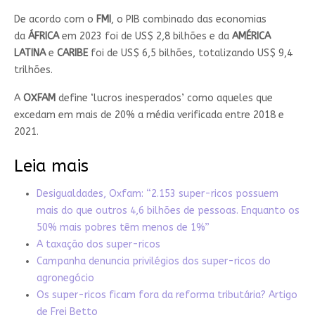
De acordo com o
FMI
, o PIB combinado das economias
da
ÁFRICA
em 2023 foi de US$ 2,8 bilhões e da
AMÉRICA
LATINA
e
CARIBE
foi de US$ 6,5 bilhões, totalizando US$ 9,4
trilhões.
A
OXFAM
define ‘lucros inesperados’ como aqueles que
excedam em mais de 20% a média verificada entre 2018 e
2021.
Leia mais
Desigualdades, Oxfam: “2.153 super-ricos possuem
mais do que outros 4,6 bilhões de pessoas. Enquanto os
50% mais pobres têm menos de 1%”
A taxação dos super-ricos
Campanha denuncia privilégios dos super-ricos do
agronegócio
Os super-ricos ficam fora da reforma tributária? Artigo
de Frei Betto