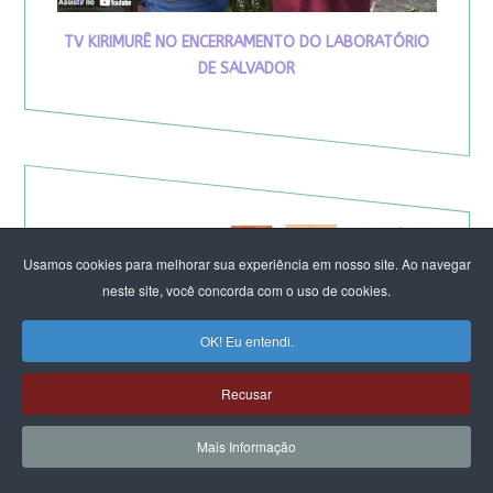
TV KIRIMURÊ NO ENCERRAMENTO DO LABORATÓRIO
DE SALVADOR
Usamos cookies para melhorar sua experiência em nosso site. Ao navegar
neste site, você concorda com o uso de cookies.
OK! Eu entendi.
Recusar
Eleição de Erika Hilton para
Mais Informação
presidente da Comissão da