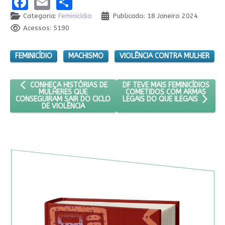
Facebook
Email
Share
Categoria:
Feminicídio
Publicado: 18 Janeiro 2024
Acessos: 5190
FEMINICÍDIO
MACHISMO
VIOLÊNCIA CONTRA MULHER
ARTIGO ANTERIOR: CONHEÇA HISTÓRIAS DE MULHERES QUE CONS
PRÓXIMO ARTIGO: DF TEVE MAI
DF TEVE MAIS FEMINICÍDIOS
CONHEÇA HISTÓRIAS DE
COMETIDOS COM ARMAS
MULHERES QUE
CONSEGUIRAM SAIR DO CICLO
LEGAIS DO QUE ILEGAIS
DE VIOLÊNCIA