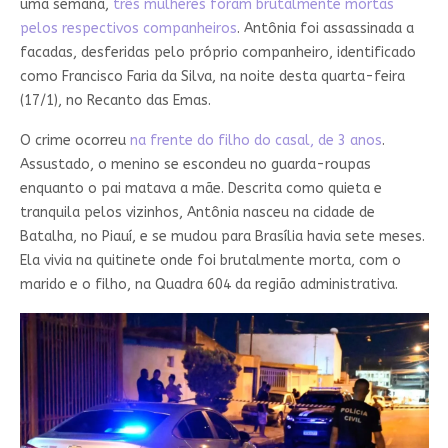
uma semana,
três mulheres foram brutalmente mortas
pelos respectivos companheiros
. Antônia foi assassinada a
facadas, desferidas pelo próprio companheiro, identificado
como Francisco Faria da Silva, na noite desta quarta-feira
(17/1), no Recanto das Emas.
O crime ocorreu
na frente do filho do casal, de 3 anos
.
Assustado, o menino se escondeu no guarda-roupas
enquanto o pai matava a mãe. Descrita como quieta e
tranquila pelos vizinhos, Antônia nasceu na cidade de
Batalha, no Piauí, e se mudou para Brasília havia sete meses.
Ela vivia na quitinete onde foi brutalmente morta, com o
marido e o filho, na Quadra 604 da região administrativa.