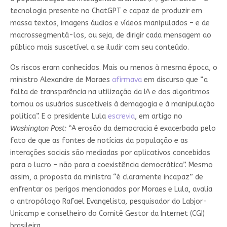
tecnologia presente no ChatGPT e capaz de produzir em
massa textos, imagens áudios e vídeos manipulados – e de
macrossegmentá-los, ou seja, de dirigir cada mensagem ao
público mais suscetível a se iludir com seu conteúdo.
Os riscos eram conhecidos. Mais ou menos à mesma época, o
ministro Alexandre de Moraes
afirmava
em discurso que “a
falta de transparência na utilização da IA e dos algoritmos
tornou os usuários suscetíveis à demagogia e à manipulação
política”. E o presidente Lula
escre
via
, em artigo no
Washington Post:
“A erosão da democracia é exacerbada pelo
fato de que as fontes de notícias da população e as
interações sociais são mediadas por aplicativos concebidos
para o lucro – não para a coexistência democrática”. Mesmo
assim, a proposta da ministra “é claramente incapaz” de
enfrentar os perigos mencionados por Moraes e Lula, avalia
o antropólogo Rafael Evangelista, pesquisador do Labjor-
Unicamp e conselheiro do Comitê Gestor da Internet (CGI)
brasileira.