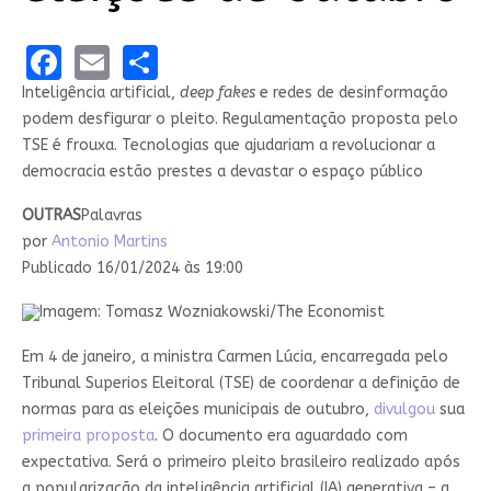
Facebook
Email
Share
Inteligência artificial,
deep fakes
e redes de desinformação
podem desfigurar o pleito. Regulamentação proposta pelo
TSE é frouxa. Tecnologias que ajudariam a revolucionar a
democracia estão prestes a devastar o espaço público
OUTRAS
Palavras
por
Antonio Martins
Publicado 16/01/2024 às 19:00
Imagem: Tomasz Wozniakowski/The Economist
Em 4 de janeiro, a ministra Carmen Lúcia, encarregada pelo
Tribunal Superios Eleitoral (TSE) de coordenar a definição de
normas para as eleições municipais de outubro,
divulgou
sua
primeira proposta
. O documento era aguardado com
expectativa. Será o primeiro pleito brasileiro realizado após
a popularização da inteligência artificial (IA) generativa – a