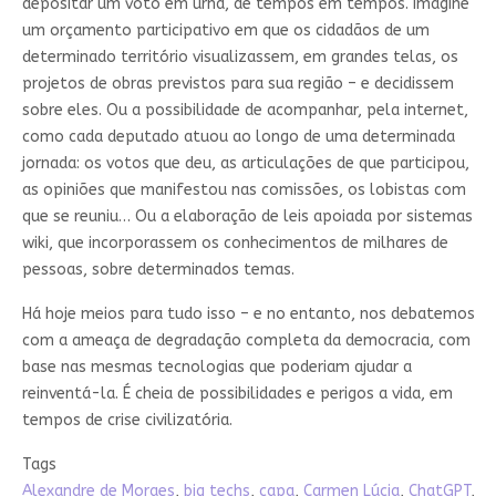
depositar um voto em urna, de tempos em tempos. Imagine
um orçamento participativo em que os cidadãos de um
determinado território visualizassem, em grandes telas, os
projetos de obras previstos para sua região – e decidissem
sobre eles. Ou a possibilidade de acompanhar, pela internet,
como cada deputado atuou ao longo de uma determinada
jornada: os votos que deu, as articulações de que participou,
as opiniões que manifestou nas comissões, os lobistas com
que se reuniu… Ou a elaboração de leis apoiada por sistemas
wiki, que incorporassem os conhecimentos de milhares de
pessoas, sobre determinados temas.
Há hoje meios para tudo isso – e no entanto, nos debatemos
com a ameaça de degradação completa da democracia, com
base nas mesmas tecnologias que poderiam ajudar a
reinventá-la. É cheia de possibilidades e perigos a vida, em
tempos de crise civilizatória.
Tags
Alexandre de Moraes
,
big techs
,
capa
,
Carmen Lúcia
,
ChatGPT
,