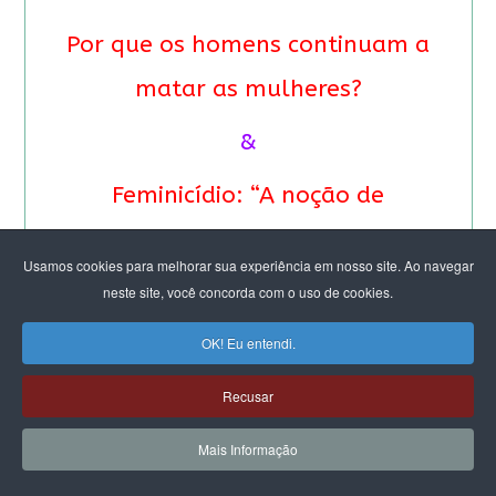
Por que os homens continuam a
matar as mulheres?
&
Feminicídio: “A noção de
propriedade é profunda”.
Usamos cookies para melhorar sua experiência em nosso site. Ao navegar
Entrevista especial com Eva
neste site, você concorda com o uso de cookies.
Alterman Blay
OK! Eu entendi.
Recusar
Mais Informação