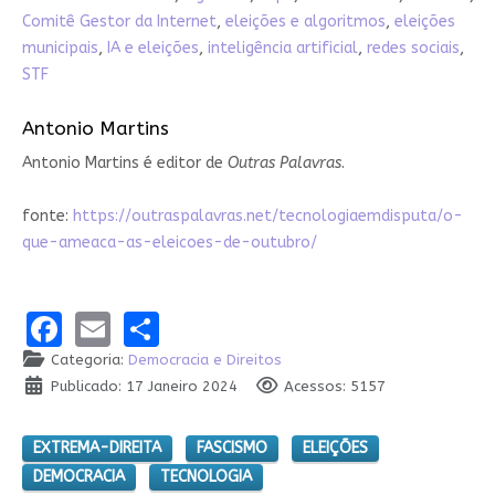
Comitê Gestor da Internet
,
eleições e algoritmos
,
eleições
municipais
,
IA e eleições
,
inteligência artificial
,
redes sociais
,
STF
Antonio Martins
Antonio Martins é editor de
Outras Palavras
.
fonte:
https://outraspalavras.net/tecnologiaemdisputa/o-
que-ameaca-as-eleicoes-de-outubro/
Facebook
Email
Share
Categoria:
Democracia e Direitos
Publicado: 17 Janeiro 2024
Acessos: 5157
EXTREMA-DIREITA
FASCISMO
ELEIÇÕES
DEMOCRACIA
TECNOLOGIA