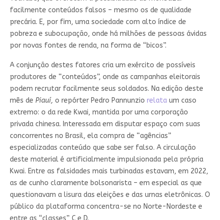
facilmente conteúdos falsos – mesmo os de qualidade
precária. E, por fim, uma sociedade com alto índice de
pobreza e subocupação, onde há milhões de pessoas ávidas
por novas fontes de renda, na forma de “bicos”.
A conjunção destes fatores cria um exército de possíveis
produtores de “conteúdos”, onde as campanhas eleitorais
podem recrutar facilmente seus soldados. Na edição deste
mês de
Piauí,
o repórter Pedro Pannunzio
relata
um caso
extremo: o da rede Kwai, mantida por uma corporação
privada chinesa. Interessada em disputar espaço com suas
concorrentes no Brasil, ela compra de “agências”
especializadas conteúdo que sabe ser falso. A circulação
deste material é artificialmente impulsionada pela própria
Kwai. Entre as falsidades mais turbinadas estavam, em 2022,
as de cunho claramente bolsonarista – em especial as que
questionavam a lisura das eleições e das urnas eletrônicas. O
público da plataforma concentra-se no Norte-Nordeste e
entre as “classes” C e D.