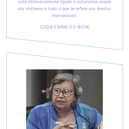
está intrinsecamente ligado à autonomia sexual
das mulheres e tudo o que se refere aos direitos
reprodutivos.
CLIQUE E BAIXE O E-BOOK