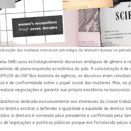
einvidicações das mulheres marcaram estratégia da Woman's Bureau no períod
au (WB) usou estrategicamente discursos ambíguos de gênero e raç
período de plena expansão econômica do país. A constatação é de
 (FFLCH) da USP. Nos boletins da agência, os discursos eram concil
a) e de conformidade sobre o papel social das mulheres. Mas, na p
alizar negociações e garantir sua própria existência na burocracia 
abalhistas dedicada exclusivamente aos interesses da classe trab
o âmbito estatal a defender a igualdade e equidade de direitos trab
idos (a diretora é nomeada pelo presidente e confirmada pelo Sena
 de legislações e políticas públicas porque era fortalecida pelos 