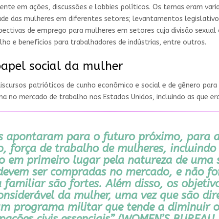
ente em ações, discussões e lobbies políticos. Os temas eram varia
de das mulheres em diferentes setores; levantamentos legislativos 
rspectivas de emprego para mulheres em setores cuja divisão sexua
lho e benefícios para trabalhadores de indústrias, entre outros.
papel social da mulher
iscursos patrióticos de cunho econômico e social e de gênero par
na no mercado de trabalho nos Estados Unidos, incluindo as que er
es apontaram para o futuro próximo, para a
, força de trabalho de mulheres, incluind
cado em primeiro lugar pela natureza de uma
 devem ser compradas no mercado, e não for
familiar são fortes. Além disso, os objetiv
considerável da mulher, uma vez que são di
 um programa militar que tende a diminuir 
ações civis essenciais”
(WOMEN’S BUREAU, 1