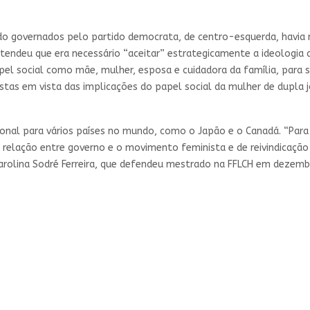
do governados pelo partido democrata, de centro-esquerda, havia
ndeu que era necessário “aceitar” estrategicamente a ideologia de
l social como mãe, mulher, esposa e cuidadora da família, para se
as em vista das implicações do papel social da mulher de dupla j
ional para vários países no mundo, como o Japão e o Canadá. “Para 
elação entre governo e o movimento feminista e de reivindicação de
 Carolina Sodré Ferreira, que defendeu mestrado na FFLCH em dezemb