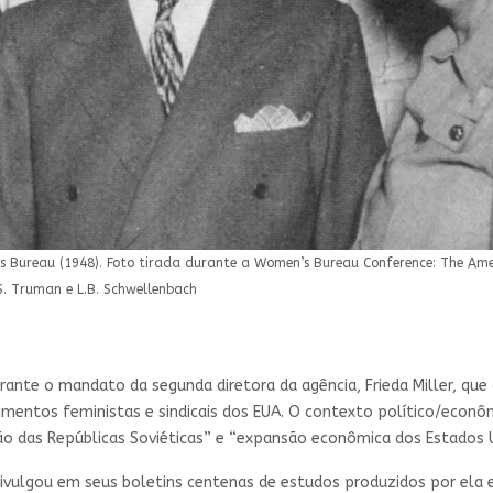
n’s Bureau (1948). Foto tirada durante a Women’s Bureau Conference: The A
 S. Truman e L.B. Schwellenbach
rante o mandato da segunda diretora da agência, Frieda Miller, qu
mentos feministas e sindicais dos EUA. O contexto político/econôm
o das Repúblicas Soviéticas” e “expansão econômica dos Estados 
divulgou em seus boletins centenas de estudos produzidos por ela 