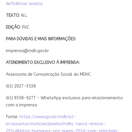
deficiência; assista
TEXTO
: N.L.
EDIÇÃO
: P.V.C.
PARA DÚVIDAS E MAIS INFORMAÇÕES:
imprensa@mdh.gov.br
ATENDIMENTO EXCLUSIVO À IMPRENSA:
Assessoria de Comunicação Social do MDHC
(61) 2027-3538
(61) 9558-9277 - WhatsApp exclusivo para relacionamento
com a imprensa
fonte:
https://www.gov.br/mdh/pt-
br/assuntos/noticias/janeiro/mdhc-lanca-revista-
201cdireitos-humanos-pra-quem-201d-com-principais-