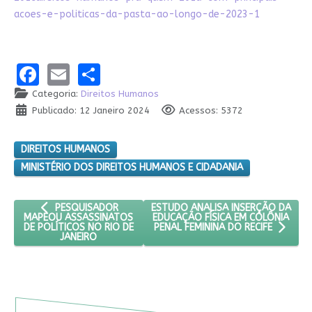
acoes-e-politicas-da-pasta-ao-longo-de-2023-1
Facebook
Email
Share
Categoria:
Direitos Humanos
Publicado: 12 Janeiro 2024
Acessos: 5372
DIREITOS HUMANOS
MINISTÉRIO DOS DIREITOS HUMANOS E CIDADANIA
ARTIGO ANTERIOR: PESQUISADOR MAPEOU ASSASSINATOS DE 
PRÓXIMO ARTIGO: ESTUDO ANALISA 
ESTUDO ANALISA INSERÇÃO DA
PESQUISADOR
EDUCAÇÃO FÍSICA EM COLÔNIA
MAPEOU ASSASSINATOS
DE POLÍTICOS NO RIO DE
PENAL FEMININA DO RECIFE
JANEIRO