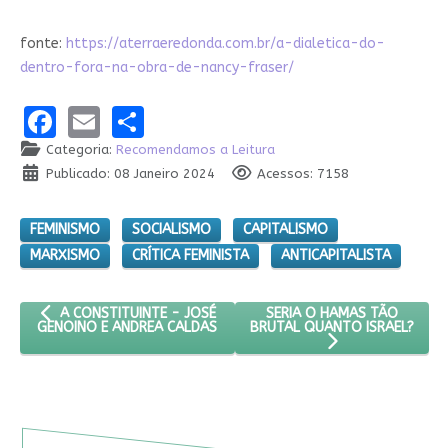
fonte:
https://aterraeredonda.com.br/a-dialetica-do-
dentro-fora-na-obra-de-nancy-fraser/
Facebook
Email
Share
Categoria:
Recomendamos a Leitura
Publicado: 08 Janeiro 2024
Acessos: 7158
FEMINISMO
SOCIALISMO
CAPITALISMO
MARXISMO
CRÍTICA FEMINISTA
ANTICAPITALISTA
ARTIGO ANTERIOR: A CONSTITUINTE - JOSÉ GENOINO E ANDRE
PRÓXIMO ARTIGO: SERIA O
SERIA O HAMAS TÃO
A CONSTITUINTE - JOSÉ
BRUTAL QUANTO ISRAEL?
GENOINO E ANDREA CALDAS