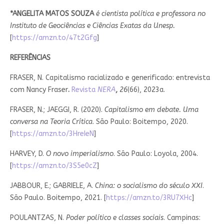
*ANGELITA MATOS SOUZA
é cientista política e professora no
Instituto de Geociências e Ciências Exatas da Unesp.
[
https://amzn.to/47t2Gfg
]
REFERÊNCIAS
FRASER, N. Capitalismo racializado e generificado: entrevista
com Nancy Fraser
.
Revista
NERA
,
26
(66), 2023a.
FRASER, N.; JAEGGI, R. (2020).
Capitalismo em debate. Uma
conversa na Teoria Crítica
. São Paulo: Boitempo, 2020.
[
https://amzn.to/3HreIeN
]
HARVEY, D.
O novo imperialismo
. São Paulo: Loyola, 2004.
[
https://amzn.to/3S5e0cZ
]
JABBOUR, E.; GABRIELE, A.
China: o socialismo do século XXI
.
São Paulo. Boitempo, 2021. [
https://amzn.to/3RU7XHc
]
POULANTZAS, N.
Poder político e classes sociais
. Campinas: