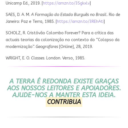
Unicamp Ed., 2019. [
https://amzn.to/3Sgkxlv
]
SAES, D. A. M.
A Formação do Estado Burguês no Brasil.
Rio de
Janeiro: Paz e Terra, 1985. [
https://amzn.to/3REhAti
]
SCHOLZ, R. Cristóvão Colombo Forever? Para a crítica das
actuais teorias da colonização no contexto do “Colapso da
modernização”.
Geografares
[Online], 28, 2019.
WRIGHT, E. O.
Classes
. London. Verso, 1985.
A TERRA É REDONDA
EXISTE GRAÇAS
AOS NOSSOS LEITORES E APOIADORES.
AJUDE-NOS A MANTER ESTA IDEIA.
CONTRIBUA