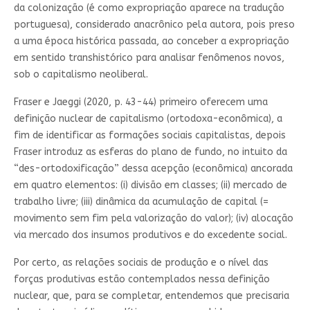
da colonização (é como expropriação aparece na tradução
portuguesa), considerado anacrônico pela autora, pois preso
a uma época histórica passada, ao conceber a expropriação
em sentido transhistórico para analisar fenômenos novos,
sob o capitalismo neoliberal.
Fraser e Jaeggi (2020, p. 43-44) primeiro oferecem uma
definição nuclear de capitalismo (ortodoxa-econômica), a
fim de identificar as formações sociais capitalistas, depois
Fraser introduz as esferas do plano de fundo, no intuito da
“des-ortodoxificação” dessa acepção (econômica) ancorada
em quatro elementos: (i) divisão em classes; (ii) mercado de
trabalho livre; (iii) dinâmica da acumulação de capital (=
movimento sem fim pela valorização do valor); (iv) alocação
via mercado dos insumos produtivos e do excedente social.
Por certo, as relações sociais de produção e o nível das
forças produtivas estão contemplados nessa definição
nuclear, que, para se completar, entendemos que precisaria