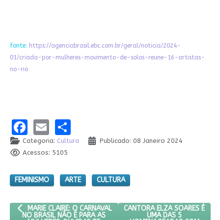
fonte:
https://agenciabrasil.ebc.com.br/geral/noticia/2024-
01/criada-por-mulheres-movimento-de-solos-reune-16-artistas-
no-rio
Facebook
Email
Share
Categoria:
Cultura
Publicado: 08 Janeiro 2024
Acessos: 5105
FEMINISMO
ARTE
CULTURA
ARTIGO ANTERIOR: MARIE CLAIRE: O CARNAVAL NO BRASIL NÃO
PRÓXIMO ARTIGO: CANTORA 
CANTORA ELZA SOARES É
MARIE CLAIRE: O CARNAVAL
UMA DAS 5
NO BRASIL NÃO É PARA AS