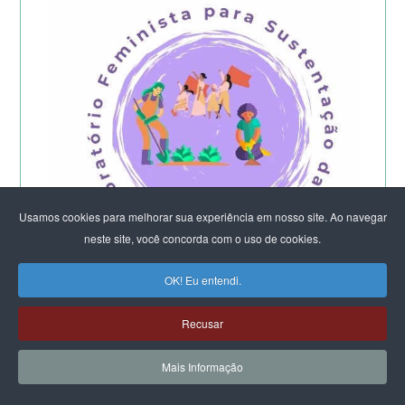
Usamos cookies para melhorar sua experiência em nosso site. Ao navegar
neste site, você concorda com o uso de cookies.
OK! Eu entendi.
Começa a etapa presencial do
Recusar
Laboratório Feminista do DF e Entorno -
2026
Mais Informação