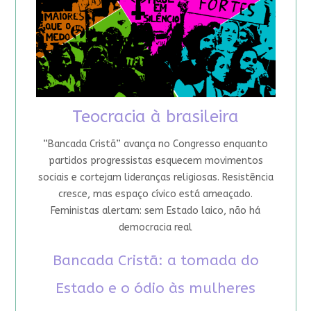
Teocracia à brasileira
“Bancada Cristã” avança no Congresso enquanto
partidos progressistas esquecem movimentos
sociais e cortejam lideranças religiosas. Resistência
cresce, mas espaço cívico está ameaçado.
Feministas alertam: sem Estado laico, não há
democracia real
Bancada Cristã: a tomada do
Estado e o ódio às mulheres