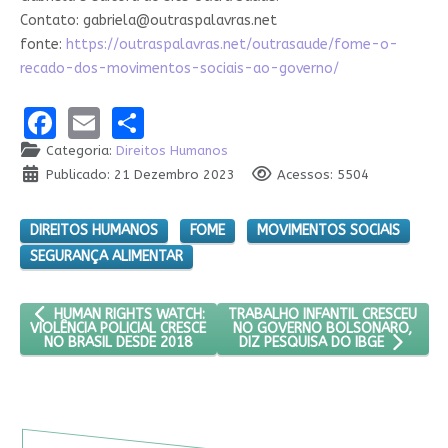
Contato:
gabriela@outraspalavras.net
fonte:
https://outraspalavras.net/outrasaude/fome-o-
recado-dos-movimentos-sociais-ao-governo/
Facebook
Email
Share
Categoria:
Direitos Humanos
Publicado: 21 Dezembro 2023
Acessos: 5504
DIREITOS HUMANOS
FOME
MOVIMENTOS SOCIAIS
SEGURANÇA ALIMENTAR
ARTIGO ANTERIOR: HUMAN RIGHTS WATCH: VIOLÊNCIA POLICIAL 
PRÓXIMO ARTIGO: TRABALHO INF
TRABALHO INFANTIL CRESCEU
HUMAN RIGHTS WATCH:
NO GOVERNO BOLSONARO,
VIOLÊNCIA POLICIAL CRESCE
NO BRASIL DESDE 2018
DIZ PESQUISA DO IBGE