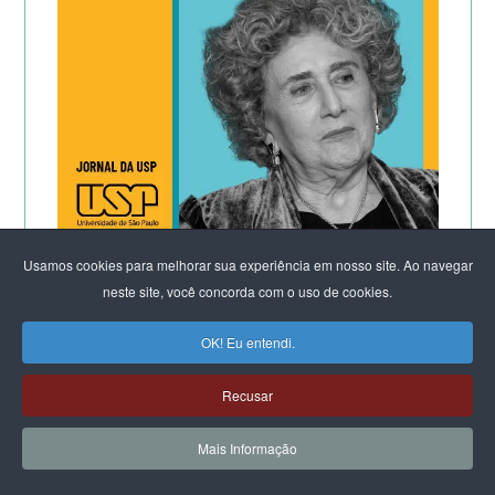
Usamos cookies para melhorar sua experiência em nosso site. Ao navegar
CLIQUE E LEIA:
neste site, você concorda com o uso de cookies.
Por que os homens continuam a
OK! Eu entendi.
matar as mulheres?
Recusar
&
Mais Informação
Feminicídio: “A noção de