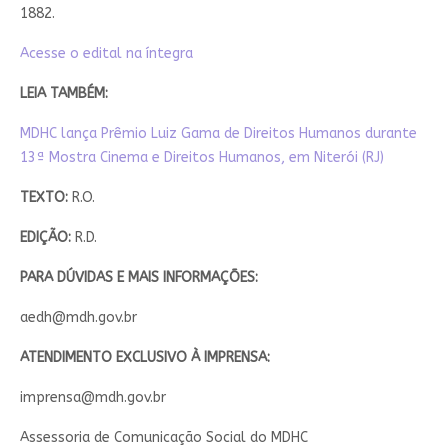
1882.
Acesse o edital na íntegra
LEIA TAMBÉM:
MDHC lança Prêmio Luiz Gama de Direitos Humanos durante
13ª Mostra Cinema e Direitos Humanos, em Niterói (RJ)
TEXTO:
R.O.
EDIÇÃO:
R.D.
PARA DÚVIDAS E MAIS INFORMAÇÕES:
aedh@mdh.gov.br
ATENDIMENTO EXCLUSIVO À IMPRENSA:
imprensa@mdh.gov.br
Assessoria de Comunicação Social do MDHC