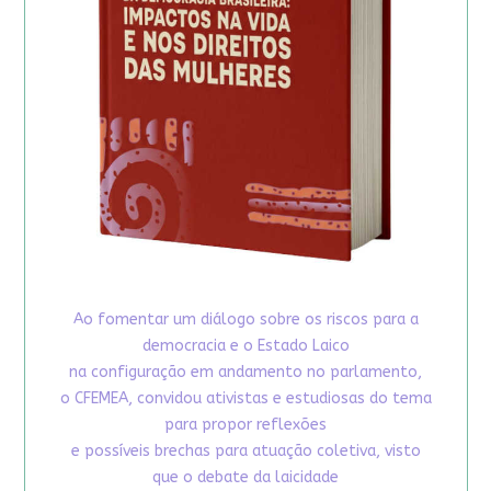
Ao fomentar um diálogo sobre os riscos para a
democracia e o Estado Laico
na configuração em andamento no parlamento,
o CFEMEA, convidou ativistas e estudiosas do tema
para propor reflexões
e possíveis brechas para atuação coletiva, visto
que o debate da laicidade