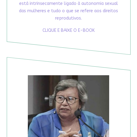
está intrinsecamente ligado à autonomia sexual
das mulheres e tudo o que se refere aos direitos
reprodutivos.
CLIQUE E BAIXE O E-BOOK