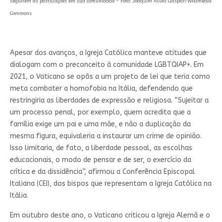
seguirem as postulações em sua comunidade – Foto: Joaquim Alves Gaspar/Wikimedia
Commons
Apesar dos avanços, a Igreja Católica manteve atitudes que
dialogam com o preconceito à comunidade LGBTQIAP+. Em
2021, o Vaticano se opôs a um projeto de lei que teria como
meta combater a homofobia na Itália, defendendo que
restringiria as liberdades de expressão e religiosa.
“Sujeitar a
um processo penal, por exemplo, quem acredita que a
família exige um pai e uma mãe, e não a duplicação da
mesma figura, equivaleria a instaurar um crime de opinião.
Isso limitaria, de fato, a liberdade pessoal, as escolhas
educacionais, o modo de pensar e de ser, o exercício da
crítica e da dissidência”, afirmou a Conferência Episcopal
Italiana (CEI), dos bispos que representam a Igreja Católica na
Itália.
Em outubro deste ano, o Vaticano criticou a Igreja Alemã e o