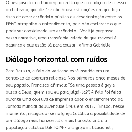
O pesquisador da Unicamp acredita que a condição de acesso
ao batismo, que diz “
se não houver situações em que haja
risco de gerar escândalo público ou desorientação entre os
fiéis”, atrapalha o entendimento, pois não esclarece o que
pode ser considerado um escândalo. “Você já perpassa,
nessa narrativa, uma transfobia velada de que travesti é
bagunça e que estão lá para causar”, afirma Gabrielle.
Diálogo horizontal com ruídos
Para
Batista
, a fala do Vaticano está inserida em um
contexto de abertura religiosa. Nos primeiros cinco meses de
seu papado, Francisco afirmou:
“Se uma pessoa é gay e
busca a Deus, quem sou eu para julgá-la?”. A fala foi feita
durante uma coletiva de imprensa após o encerramento da
Jornada Mundial da Juventude (JMJ), em 2013. “Então, nesse
momento, inaugurou-se na
Igreja Católica
a possibilidade de
um diálogo mais horizontal e mais honesto entre a
população católica LGBTQIAP+ e a igreja institucional”,