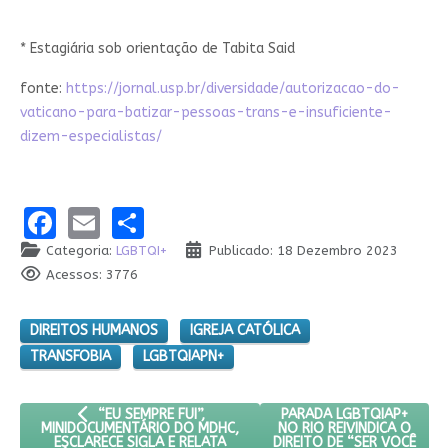
* Estagiária sob orientação de Tabita Said
fonte:
https://jornal.usp.br/diversidade/autorizacao-do-
vaticano-para-batizar-pessoas-trans-e-insuficiente-
dizem-especialistas/
Facebook
Email
Share
Categoria:
LGBTQI+
Publicado: 18 Dezembro 2023
Acessos: 3776
DIREITOS HUMANOS
IGREJA CATÓLICA
TRANSFOBIA
LGBTQIAPN+
ARTIGO ANTERIOR: “EU SEMPRE FUI”, MINIDOCUMENTÁRIO 
PRÓXIMO ARTIGO: PARADA
PARADA LGBTQIAP+
“EU SEMPRE FUI”,
NO RIO REIVINDICA O
MINIDOCUMENTÁRIO DO MDHC,
DIREITO DE “SER VOCÊ
ESCLARECE SIGLA E RELATA