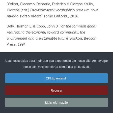
D’Alisa, Giacomo; Demaria, Federico e Giorgos Kallis,
Giorgos (eds.)
Decrescimento: vocabulário para um novo
mundo
. Porto Alegre: Tomo Editorial, 2016.
Daly, Herman E. & Cobb, John D.
For the common good:
redirecting the economy toward community, the
environment and a sustainable future
. Boston, Beacon
Press, 1994.
Fioramonti, Lorenzo.
Gross Domestic Problem: the politics
Usamos cookies para melhorar sua experiência em nosso site. Ao navegar
behind the world’s most powerful number
. Londres: Zed
neste site, você concorda com o uso de cookies.
Books, 2013.
Foster, John Bellamy.
Capitalism and degrowth: an
OK! Eu entendi.
impossibility theorem.
Monthly Review
,
62
(8), Janeiro 2011.
Recusar
Georgescu-Roegen, Nicholas.
The Entropy Law and the
economic process
. Harvard: Harvard U.P., 1971.
Mais Informação
‒‒‒‒‒‒‒‒‒‒‒‒. The entropy law and the economic process