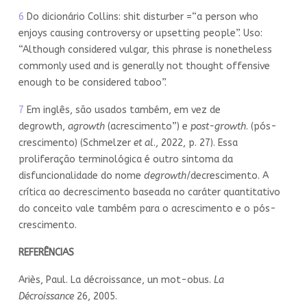
6
Do dicionário Collins: shit disturber =“a person who
enjoys causing controversy or upsetting people”. Uso:
“Although considered vulgar, this phrase is nonetheless
commonly used and is generally not thought offensive
enough to be considered taboo”.
7
Em inglês, são usados também, em vez de
degrowth,
agrowth
(acrescimento”) e
post-growth
. (pós-
crescimento) (Schmelzer
et al
., 2022, p. 27). Essa
proliferação terminológica é outro sintoma da
disfuncionalidade do nome
degrowth
/decrescimento. A
crítica ao decrescimento baseada no caráter quantitativo
do conceito vale também para o acrescimento e o pós-
crescimento.
REFERÊNCIAS
Ariès, Paul. La décroissance, un mot-obus.
La
Décroissance
26, 2005.