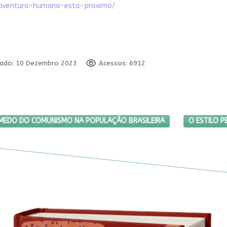
-aventura-humana-esta-proximo/
cado: 10 Dezembro 2023
Acessos: 6912
U PARA INCUTIR MEDO DO COMUNISMO NA POPULAÇÃO BRASILEIRA
PRÓXIMO AR
R MEDO DO COMUNISMO NA POPULAÇÃO BRASILEIRA
O ESTILO P