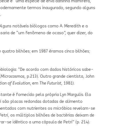
pécie é “uma espécie de erva daninha mamífera,
e modernamente termos inaugurado, segundo alguns
.
lguns notáveis biólogos como A. Meredith e a
aria de “um fenômeno de ocaso”, quer dizer, do
quatro bilhões; em 1987 éramos cinco bilhões;
biologia: “De acordo com dados históricos sabe-
(
Microcosmos
, p.213). Outro grande cientista, John
tion of Evolution
, em
The Futurist
, 1981).
nte é fornecido pela própria Lyn Margulis. Ela
ri são placas redondas dotadas de alimento
imentados com nutrientes os micróbios revelam-se
etri, os múltiplos bilhões de bactérias deixam de
-se idêntico a uma cápsula de Petri” (p. 214).