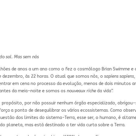
 do sol. Mas sem nós
ilhões de anos a um ano como o fez o cosmólogo Brian Swimme e 
 de dezembro, às 22 horas. O atual que somos nós, o
sapiens sapiens
,
entrar em cena no processo da evolução, menos de dois minutos an
antes da meia-noite e somos os
nouveaux riche
da vida”.
de propósito, por não possuir nenhum órgão especializado, obrigou-s
ua força a ponto de desequilibrar os vários ecossistemas. Como ob
uestão dos limites do sistema-Terra, esse ser, o humano, é altamen
 do planeta, mas está destinado a ter vida curta sobre a Terra.