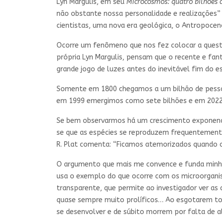
Lyn Margulis, em seu
Microcosmos: quatro bilhões 
não obstante nossa personalidade e realizações”
cientistas, uma nova era geológica, o Antropoceno
Ocorre um fenômeno que nos fez colocar a questã
própria Lyn Margulis, pensam que o recente e fa
grande jogo de luzes antes do inevitável fim do 
Somente em 1800 chegamos a um bilhão de pessoas
em 1999 emergimos como sete bilhões e em 2022,
Se bem observarmos há um crescimento exponencia
se que as espécies se reproduzem frequentement
R. Plat comenta: “Ficamos atemorizados quando 
O argumento que mais me convence e funda minha h
usa o exemplo do que ocorre com os microorganism
transparente, que permite ao investigador ver a
quase sempre muito prolíficos… Ao esgotarem toda
se desenvolver e de súbito morrem por falta de a