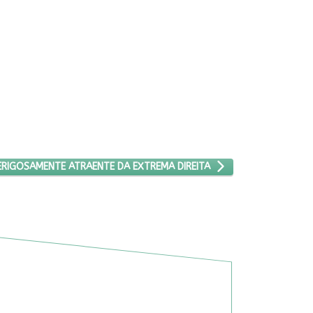
TIGO: O ESTILO PERIGOSAMENTE ATRAENTE DA EXTREMA DIREITA
ERIGOSAMENTE ATRAENTE DA EXTREMA DIREITA