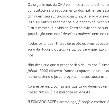
Os organismos da ONU tem mostrado anualmente 
constatou-se o esgotamento dos nutrientes essenc
diminuem seu suntuoso consumo, a Terra viva não
letais e outros fenômenos que podem colocar o f
Plat estima que a vida na Terra se avizinha de sua
população nem nos “
decisions makers
” nem nos c
Todos os anos milhares de espécies vivas desap
para dar lugar a outras. Pergunto: será que não 
nós.
Não desejaria que o prognóstico de um dos últimos
falhar
(2000) observa: “somos capazes de uma cond
humana. Seria o justo preço de nossas loucuras e 
Com esperança confiamos que ainda daremos um s
nosso futuro. É a esperança esperante.
*LEONARDO BOFF
é ecoteólogo, filósofo e escritor. 