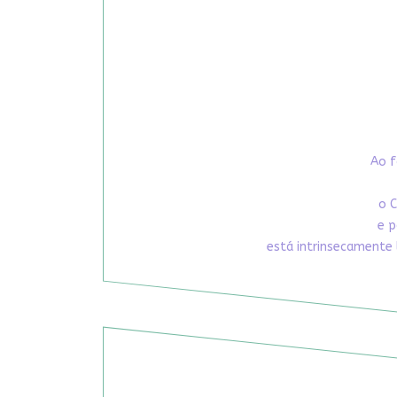
Ao f
o C
e p
está intrinsecamente 