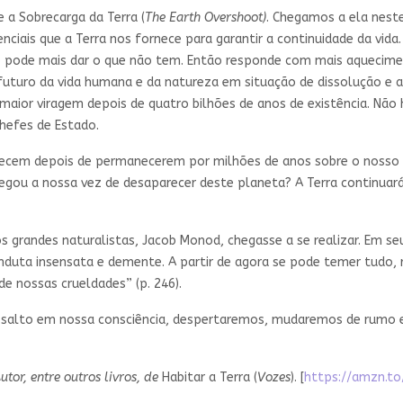
a Sobrecarga da Terra (
The Earth Overshoot)
. Chegamos a ela neste 
iais que a Terra nos fornece para garantir a continuidade da vida.
 pode mais dar o que não tem. Então responde com mais aquecimen
uturo da vida humana e da natureza em situação de dissolução e at
 maior viragem depois de quatro bilhões de anos de existência. Não 
hefes de Estado.
arecem depois de permanecerem por milhões de anos sobre o nosso
chegou a nossa vez de desaparecer deste planeta? A Terra continuar
 grandes naturalistas, Jacob Monod, chegasse a se realizar. Em se
uta insensata e demente. A partir de agora se pode temer tudo, re
de nossas crueldades” (p. 246).
alto em nossa consciência, despertaremos, mudaremos de rumo e a
Autor, entre outros livros, de
Habitar a Terra (
Vozes
). [
https://amzn.t