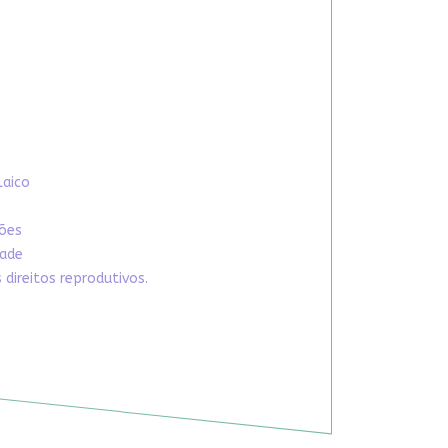
Laico
xões
dade
direitos reprodutivos.