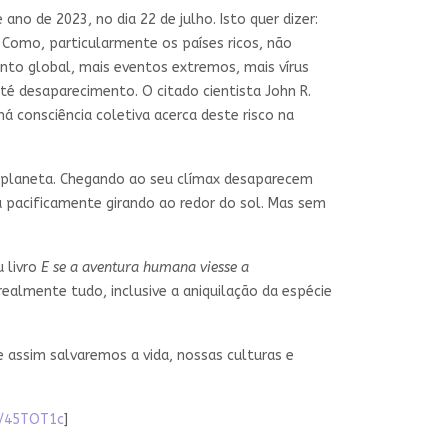
ano de 2023, no dia 22 de julho. Isto quer dizer:
 Como, particularmente os países ricos, não
to global, mais eventos extremos, mais vírus
é desaparecimento. O citado cientista John R.
há consciência coletiva acerca deste risco na
 planeta. Chegando ao seu clímax desaparecem
á pacificamente girando ao redor do sol. Mas sem
u livro
E se a aventura humana viesse a
almente tudo, inclusive a aniquilação da espécie
ssim salvaremos a vida, nossas culturas e
o/45TOT1c
]