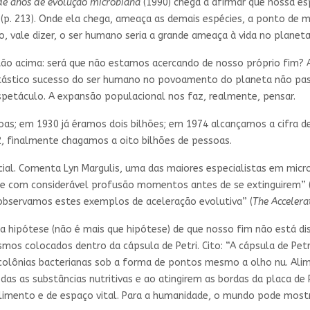
de anos de evolução microbiana
(1990) chega a afirmar que nossa es
 (p. 213). Onde ela chega, ameaça as demais espécies, a ponto d
, vale dizer, o ser humano seria a grande ameaça à vida no planeta
o acima: será que não estamos acercando de nosso próprio fim? A
ntástico sucesso do ser humano no povoamento do planeta não pass
espetáculo. A expansão populacional nos faz, realmente, pensar.
; em 1930 já éramos dois bilhões; em 1974 alcançamos a cifra de 
 finalmente chagamos a oito bilhões de pessoas.
l. Comenta Lyn Margulis, uma das maiores especialistas em micro
e com considerável profusão momentos antes de se extinguirem” 
observamos estes exemplos de aceleração evolutiva” (
The Accelera
ipótese (não é mais que hipótese) de que nosso fim não está dista
os colocados dentro da cápsula de Petri. Cito: “A cápsula de Pet
s colônias bacterianas sob a forma de pontos mesmo a olho nu. Al
s as substâncias nutritivas e ao atingirem as bordas da placa de P
limento e de espaço vital. Para a humanidade, o mundo pode mostrar