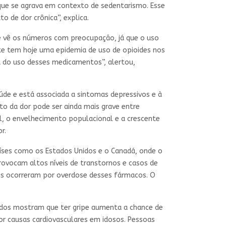
, que se agrava em contexto de sedentarismo. Esse
 de dor crônica”, explica.
e vê os números com preocupação, já que o uso
nte tem hoje uma epidemia de uso de opioides nos
ta do uso desses medicamentos”, alertou,
aúde e está associada a sintomas depressivos e à
to da dor pode ser ainda mais grave entre
il, o envelhecimento populacional e a crescente
r.
aíses como os Estados Unidos e o Canadá, onde o
ovocam altos níveis de transtornos e casos de
es ocorreram por overdose desses fármacos. O
udos mostram que ter gripe aumenta a chance de
or causas cardiovasculares em idosos. Pessoas