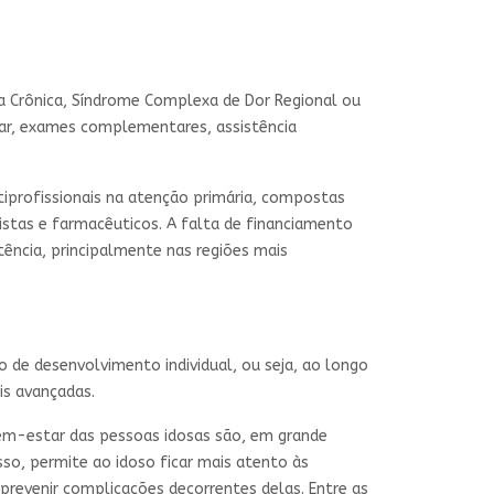
iga Crônica, Síndrome Complexa de Dor Regional ou
nar, exames complementares, assistência
tiprofissionais na atenção primária, compostas
gistas e farmacêuticos. A falta de financiamento
ência, principalmente nas regiões mais
de desenvolvimento individual, ou seja, ao longo
is avançadas.
bem-estar das pessoas idosas são, em grande
sso, permite ao idoso ficar mais atento às
prevenir complicações decorrentes delas. Entre as