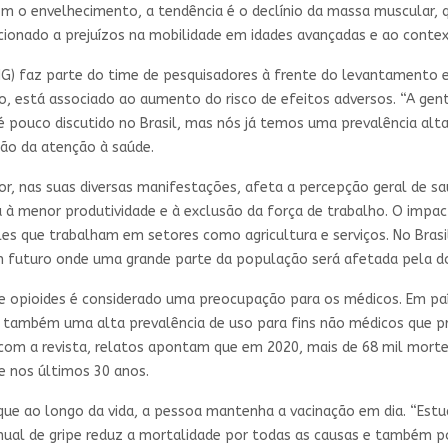
 “Com o envelhecimento, a tendência é o declínio da massa muscular
onado a prejuízos na mobilidade em idades avançadas e ao contexto
G) faz parte do time de pesquisadores à frente do levantamento 
to, está associado ao aumento do risco de efeitos adversos. “A ge
 é pouco discutido no Brasil, mas nós já temos uma prevalência al
ção da atenção à saúde.
dor, nas suas diversas manifestações, afeta a percepção geral de s
a à menor produtividade e à exclusão da força de trabalho. O impac
les que trabalham em setores como agricultura e serviços. No Bras
 futuro onde uma grande parte da população será afetada pela do
 de opioides é considerado uma preocupação para os médicos. Em p
 também uma alta prevalência de uso para fins não médicos que pr
com a revista, relatos apontam que em 2020, mais de 68 mil mort
 nos últimos 30 anos.
que ao longo da vida, a pessoa mantenha a vacinação em dia. “Est
anual de gripe reduz a mortalidade por todas as causas e também p