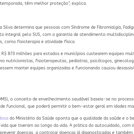
a temporada, têm melhor proteção”, explica.
 da Silva determina que pessoas com Síndrome de Fibromialgia, Fad
to integral pelo SUS, com a garantia de atendimento multidiscipli
 como fisioterapia e atividade física.
u R$ 870 milhões para estados e municípios custearem equipes mul
mo nutricionistas, fisioterapeutas, pediatras, psicólogos, ginecolo
dessem manter equipes organizadas e funcionando causou desassist
MS), o conceito de envelhecimento saudável baseia-se no processo 
ade funcional, que poderá permitir o bem-estar geral em idades ma
Idosa
do Ministério da Saúde aponta que a qualidade da saúde e o 
 vida que tiveram ao longo da vida. A prática do autocuidado, com i
prevenir doenças, a controlar doenças já diagnosticadas e também 