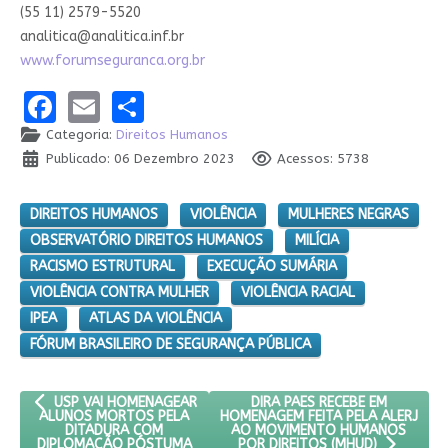
(55 11) 2579-5520
analitica@analitica.inf.br
www.forumseguranca.org.br
Facebook
Email
Share
Categoria:
Direitos Humanos
Publicado: 06 Dezembro 2023
Acessos: 5738
DIREITOS HUMANOS
VIOLÊNCIA
MULHERES NEGRAS
OBSERVATÓRIO DIREITOS HUMANOS
MILÍCIA
RACISMO ESTRUTURAL
EXECUÇÃO SUMÁRIA
VIOLÊNCIA CONTRA MULHER
VIOLÊNCIA RACIAL
IPEA
ATLAS DA VIOLÊNCIA
FÓRUM BRASILEIRO DE SEGURANÇA PÚBLICA
ARTIGO ANTERIOR: USP VAI HOMENAGEAR ALUNOS MORTOS PE
PRÓXIMO ARTIGO: DIRA PAES 
DIRA PAES RECEBE EM
USP VAI HOMENAGEAR
HOMENAGEM FEITA PELA ALERJ
ALUNOS MORTOS PELA
AO MOVIMENTO HUMANOS
DITADURA COM
DIPLOMAÇÃO PÓSTUMA
POR DIREITOS (MHUD)