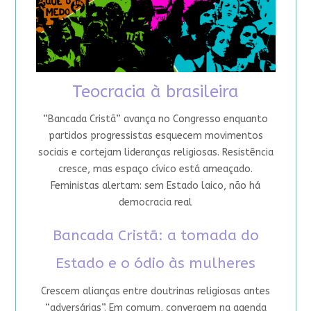
Teocracia à brasileira
“Bancada Cristã” avança no Congresso enquanto
partidos progressistas esquecem movimentos
sociais e cortejam lideranças religiosas. Resistência
cresce, mas espaço cívico está ameaçado.
Feministas alertam: sem Estado laico, não há
democracia real
Bancada Cristã: a tomada do
Estado e o ódio às mulheres
Crescem alianças entre doutrinas religiosas antes
“adversárias”. Em comum, convergem na agenda