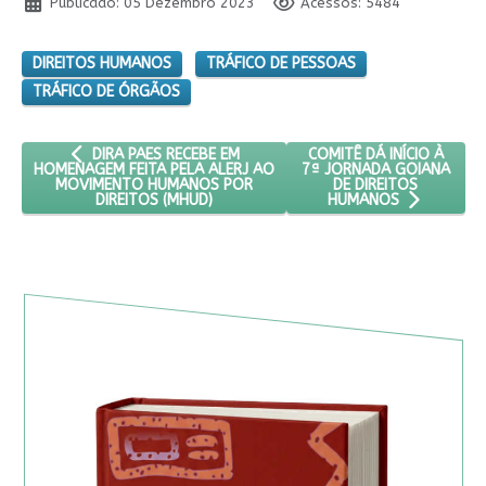
Publicado: 05 Dezembro 2023
Acessos: 5484
DIREITOS HUMANOS
TRÁFICO DE PESSOAS
TRÁFICO DE ÓRGÃOS
ARTIGO ANTERIOR: DIRA PAES RECEBE EM HOMENAGEM FEIT
PRÓXIMO ARTIGO: COMITÊ
COMITÊ DÁ INÍCIO À
DIRA PAES RECEBE EM
7ª JORNADA GOIANA
HOMENAGEM FEITA PELA ALERJ AO
DE DIREITOS
MOVIMENTO HUMANOS POR
DIREITOS (MHUD)
HUMANOS