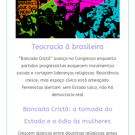
Teocracia à brasileira
“Bancada Cristã” avança no Congresso enquanto
partidos progressistas esquecem movimentos
sociais e cortejam lideranças religiosas. Resistência
cresce, mas espaço cívico está ameaçado.
Feministas alertam: sem Estado laico, não há
democracia real
Bancada Cristã: a tomada do
Estado e o ódio às mulheres
Crescem alianças entre doutrinas religiosas antes