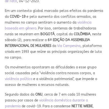
de Fato
, 04-12-2023.
Em um contexto global marcado pelos efeitos da pandemia
da
COVID-19
e pelo aumento dos conflitos armados, as
mulheres no campo sentiram o aumento da
violência
baseada em gênero
. Por isso, centenas de trabalhadoras
rurais se reuniram em
BOGOTÁ
, capital da
COLÔMBIA
, neste
sábado (2), para realizar a
6ª EDIÇÃO DA ASSEMBLEIA
INTERNACIONAL DE MULHERES
da
Via Campesina
, plataforma
criada em 1993 que reúne as principais organizações de luta
no campo.
Os movimentos apontaram as dificuldades a esse grupo
social causadas pela "violência contra nossos corpos, a
violência política
e a violência patrimonial", que impede o
acesso de mulheres a recursos naturais.
Segundo dados da
ONU
, cerca de 7 em cada 10 mulheres
passou por casos de
violência doméstica durante a
pandemia
de covid-19. Para a canadense
NETTIE
WIEBE
,