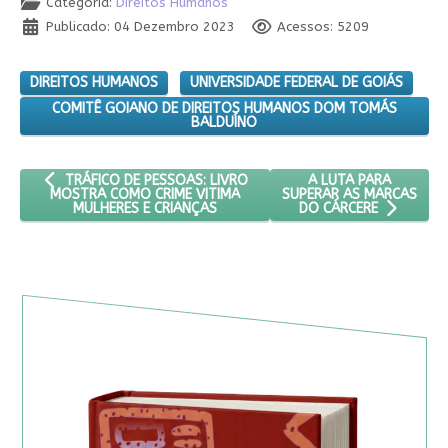
Categoria:
Direitos Humanos
Publicado: 04 Dezembro 2023
Acessos: 5209
DIREITOS HUMANOS
UNIVERSIDADE FEDERAL DE GOIÁS
COMITÊ GOIANO DE DIREITOS HUMANOS DOM TOMÁS
BALDUÍNO
ARTIGO ANTERIOR: TRÁFICO DE PESSOAS: LIVRO MOSTRA COMO
PRÓXIMO ARTIGO: A 
A LUTA PARA
TRÁFICO DE PESSOAS: LIVRO
SUPERAR AS MARCAS
MOSTRA COMO CRIME VITIMA
MULHERES E CRIANÇAS
DO CÁRCERE