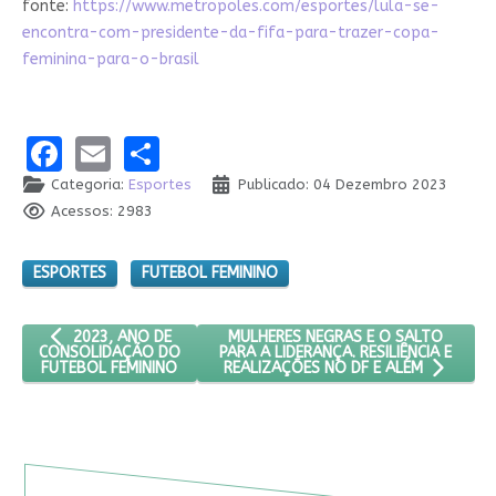
fonte:
https://www.metropoles.com/esportes/lula-se-
encontra-com-presidente-da-fifa-para-trazer-copa-
feminina-para-o-brasil
Facebook
Email
Share
Categoria:
Esportes
Publicado: 04 Dezembro 2023
Acessos: 2983
ESPORTES
FUTEBOL FEMININO
ARTIGO ANTERIOR: 2023, ANO DE CONSOLIDAÇÃO DO FUTEBOL
PRÓXIMO ARTIGO: MULHERES NEGRAS E
MULHERES NEGRAS E O SALTO
2023, ANO DE
PARA A LIDERANÇA. RESILIÊNCIA E
CONSOLIDAÇÃO DO
FUTEBOL FEMININO
REALIZAÇÕES NO DF E ALÉM