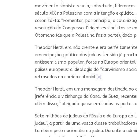
movimento sionista reunia, sobretudo, lideranças 
século XIX na Palestina com a intenção explícita –
colonizá-la: “Fomentar, por princípio, a colonizaç
resolução do Congresso. Dirigentes sionistas se 
Otomano (de que a Palestina fazia parte), dado 
Theodor Herzl era não crente e era perfeitament
emancipação política dos judeus ter sido já proc
antissemitismo popular, forte na Europa oriental
países europeus; a ideologia do “darwinismo socia
retrasados na corrida colonial.
[v]
Theodor Herzl, em uma mensagem destinada ao ch
[referência à vizinhança do Canal de Suez, recen
além disso, “obrigado quase em todas as partes a
Sete milhões de judeus da Rússia e de Europa do L
judeu”, a partir de uma vasta classe trabalhador
também pelo nacionalismo judeu. Durante a admin