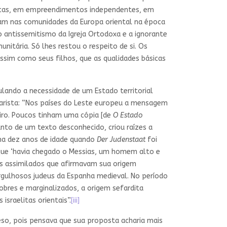
nicas, em empreendimentos independentes, em
tiam nas comunidades da Europa oriental na época
 antissemitismo da Igreja Ortodoxa e a ignorante
nitária. Só lhes restou o respeito de si. Os
ssim como seus filhos, que as qualidades básicas
ulando a necessidade de um Estado territorial
zarista: “Nos países do Leste europeu a mensagem
eiro. Poucos tinham uma cópia [de
O Estado
to de um texto desconhecido, criou raízes a
nha dez anos de idade quando
Der Judenstaat
foi
 que ‘havia chegado o Messias, um homem alto e
us assimilados que afirmavam sua origem
rgulhosos judeus da Espanha medieval. No período
pobres e marginalizados, a origem sefardita
israelitas orientais”.
[iii]
reso, pois pensava que sua proposta acharia mais