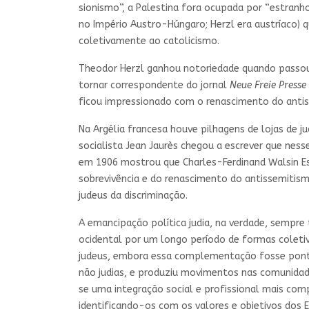
sionismo”, a Palestina fora ocupada por “estranh
no Império Austro-Húngaro; Herzl era austríaco) 
coletivamente ao catolicismo.
Theodor Herzl ganhou notoriedade quando passou a
tornar correspondente do jornal
Neue Freie Presse
ficou impressionado com o renascimento do anti
Na Argélia francesa houve pilhagens de lojas de j
socialista Jean Jaurès chegou a escrever que nes
em 1906 mostrou que Charles-Ferdinand Walsin Es
sobrevivência e do renascimento do antissemitism
judeus da discriminação.
A emancipação política judia, na verdade, sempre 
ocidental por um longo período de formas coleti
judeus, embora essa complementação fosse pontua
não judias, e produziu movimentos nas comunidade
se uma integração social e profissional mais com
identificando-os com os valores e objetivos dos E