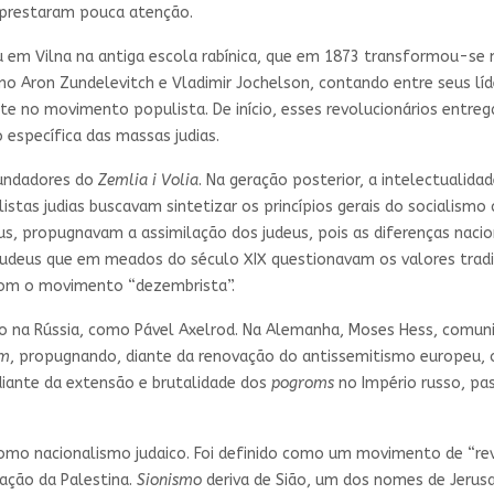
e prestaram pouca atenção.
iu em Vilna na antiga escola rabínica, que em 1873 transformou-se 
mo Aron Zundelevitch e Vladimir Jochelson, contando entre seus líde
nte no movimento populista. De início, esses revolucionários entr
 específica das massas judias.
fundadores do
Zemlia i Volia
. Na geração posterior, a intelectualida
listas judias buscavam sintetizar os princípios gerais do socialism
deus, propugnavam a assimilação dos judeus, pois as diferenças naci
judeus que em meados do século XIX questionavam os valores tradic
com o movimento “dezembrista”.
 na Rússia, como Pável Axelrod. Na Alemanha, Moses Hess, comunis
em
, propugnando, diante da renovação do antissemitismo europeu, o
 diante da extensão e brutalidade dos
pogroms
no Império russo, pa
mo nacionalismo judaico. Foi definido como um movimento de “revit
zação da Palestina.
Sionismo
deriva de Sião, um dos nomes de Jerus