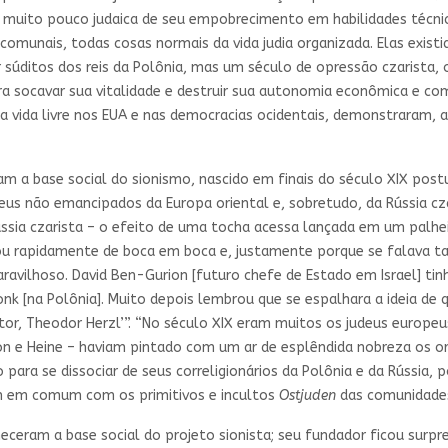
ca muito pouco judaica de seu empobrecimento em habilidades téc
 comunais, todas cosas normais da vida judia organizada. Elas exis
úditos dos reis da Polônia, mas um século de opressão czarista, o
a socavar sua vitalidade e destruir sua autonomia econômica e comu
 vida livre nos EUA e nas democracias ocidentais, demonstraram, a
am a base social do sionismo, nascido em finais do século XIX post
deus não emancipados da Europa oriental e, sobretudo, da Rússia c
ússia czarista – o efeito de uma tocha acessa lançada em um palh
u rapidamente de boca em boca e, justamente porque se falava tan
ravilhoso. David Ben-Gurion [futuro chefe de Estado em Israel] ti
nk [na Polônia]. Muito depois lembrou que se espalhara a ideia de
tor, Theodor Herzl’”. “No século XIX eram muitos os judeus europe
on e Heine – haviam pintado com um ar de esplêndida nobreza os o
para se dissociar de seus correligionários da Polônia e da Rússia, 
m em comum com os primitivos e incultos
Ostjuden
das comunidades 
eceram a base social do projeto sionista; seu fundador ficou surp