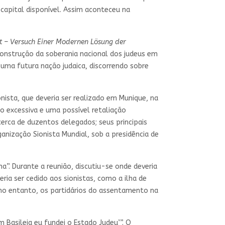
capital disponível. Assim aconteceu na
t – Versuch Einer Modernen Lösung der
onstrução da soberania nacional dos judeus em
uma futura nação judaica, discorrendo sobre
nista, que deveria ser realizado em Munique, na
o excessiva e uma possível retaliação
cerca de duzentos delegados; seus principais
nização Sionista Mundial, sob a presidência de
a”. Durante a reunião, discutiu-se onde deveria
ria ser cedido aos sionistas, como a ilha de
 no entanto, os partidários do assentamento na
m Basileia eu fundei o Estado Judeu’”. O