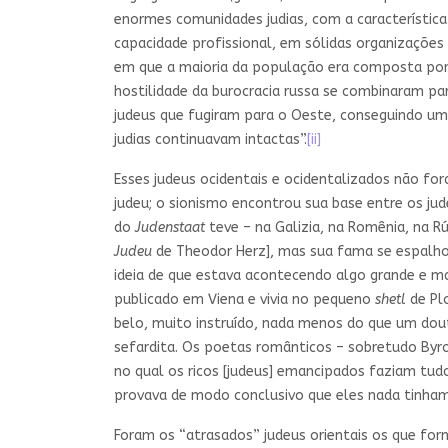
enormes comunidades judias, com a característi
capacidade profissional, em sólidas organizações
em que a maioria da população era composta por s
hostilidade da burocracia russa se combinaram par
judeus que fugiram para o Oeste, conseguindo uma
judias continuavam intactas”.
[ii]
Esses judeus ocidentais e ocidentalizados não for
judeu; o sionismo encontrou sua base entre os ju
do
Judenstaat
teve – na Galizia, na Romênia, na R
Judeu
de Theodor Herz], mas sua fama se espalho
ideia de que estava acontecendo algo grande e ma
publicado em Viena e vivia no pequeno
shetl
de Plo
belo, muito instruído, nada menos do que um dou
sefardita. Os poetas românticos – sobretudo Byr
no qual os ricos [judeus] emancipados faziam tudo 
provava de modo conclusivo que eles nada tinha
Foram os “atrasados” judeus orientais os que forn