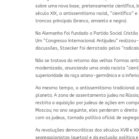
sobre uma nova base, pretensamente científica, bas
século XIX, o antissemitismo racial, “científico”
troncos principais (branco, amarelo e negro).
Na Alemanha foi fundado o Partido Social Cristão 
Um “Congresso Internacional Antijudeu” realizou
discussões, Stoecker foi derrotado pelos “radica
Não se tratava do retorno das velhas formas anti
modernizado, anunciando uma onda racista “cientí
superioridade da raça ariano-germânica e a inferior
Ao mesmo tempo, o antissemitismo tradicional ac
planeta. A zona de assentamento judeu na Rússia
restrita a aquisição por judeus de ações em comp
Moscou; no ano seguinte, eles perderam o direito 
com os judeus, tornada política oficial de segreg
As revoluções democráticas dos séculos XVIII e X
segregacionistas (guetos) e da exclusão política 