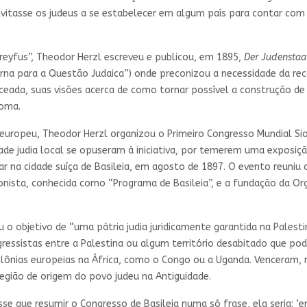
vitasse os judeus a se estabelecer em algum país para contar com 
Dreyfus”, Theodor Herzl escreveu e publicou, em 1895,
Der Judenstaa
a para a Questão Judaica”) onde preconizou a necessidade da rec
ada, suas visões acerca de como tornar possível a construção de 
ioma.
 europeu, Theodor Herzl organizou o Primeiro Congresso Mundial Sio
ade judia local se opuseram à iniciativa, por temerem uma exposiçã
ar na cidade suíça de Basileia, em agosto de 1897. O evento reuniu 
ista, conhecida como “Programa de Basileia”, e a fundação da Orga
o objetivo de “uma pátria judia juridicamente garantida na Palestin
ressistas entre a Palestina ou algum território desabitado que pode
olônias europeias na África, como o Congo ou a Uganda. Venceram,
egião de origem do povo judeu na Antiguidade.
sse que resumir o Congresso de Basileia numa só frase, ela seria: ‘e