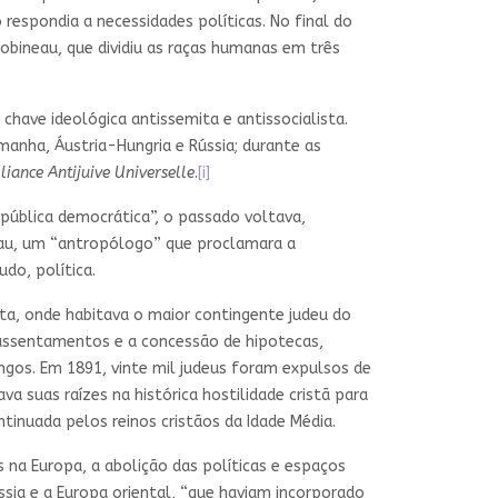
 respondia a necessidades políticas. No final do
Gobineau, que dividiu as raças humanas em três
chave ideológica antissemita e antissocialista.
anha, Áustria-Hungria e Rússia; durante as
liance Antijuive Universelle
.
[i]
pública democrática”, o passado voltava,
neau, um “antropólogo” que proclamara a
udo, política.
ta, onde habitava o maior contingente judeu do
s assentamentos e a concessão de hipotecas,
ngos. Em 1891, vinte mil judeus foram expulsos de
va suas raízes na histórica hostilidade cristã para
tinuada pelos reinos cristãos da Idade Média.
na Europa, a abolição das políticas e espaços
ssia e a Europa oriental, “que haviam incorporado