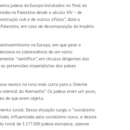
eiros judeus da Europa instalados no final do
esidia na Palestina desde o século XIV – de
trução civil e de outros ofícios”, dizia a
a Palestina, em caso de decomposição do Império
 antissemitismo na Europa, em que pese a
denciava na sobrevivência de um vasto
ente “científico”, em círculos dirigentes dos
 as pretensões imperialistas dos países
vo neutro na rota mais curta para o Oriente
ca oriental da Alemanha”. Os judeus eram um povo,
ões de que eram objeto.
mento social. Dessa situação surgiu o “socialismo
ada, influenciada pelo socialismo russo, e depois
o total de 3.177.000 judeus europeus, apenas