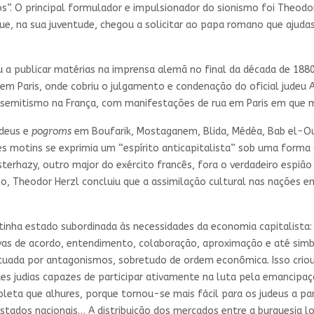
os”. O principal formulador e impulsionador do sionismo foi Theod
que, na sua juventude, chegou a solicitar ao papa romano que ajuda
 publicar matérias na imprensa alemã no final da década de 1880 
em Paris, onde cobriu o julgamento e condenação do oficial judeu Al
ssemitismo na França, com manifestações de rua em Paris em que 
udeus e
pogroms
em Boufarik, Mostaganem, Blida, Médéa, Bab el-Oue
ses motins se exprimia um “espírito anticapitalista” sob uma forma
terhazy, outro major do exército francês, fora o verdadeiro espi
o, Theodor Herzl concluiu que a assimilação cultural nas nações em
tinha estado subordinada às necessidades da economia capitalista: 
vas de acordo, entendimento, colaboração, aproximação e até sim
da por antagonismos, sobretudo de ordem econômica. Isso criou e
s judias capazes de participar ativamente na luta pela emancipaçã
pleta que alhures, porque tornou-se mais fácil para os judeus a pa
stados nacionais… A distribuição dos mercados entre a burguesia lo