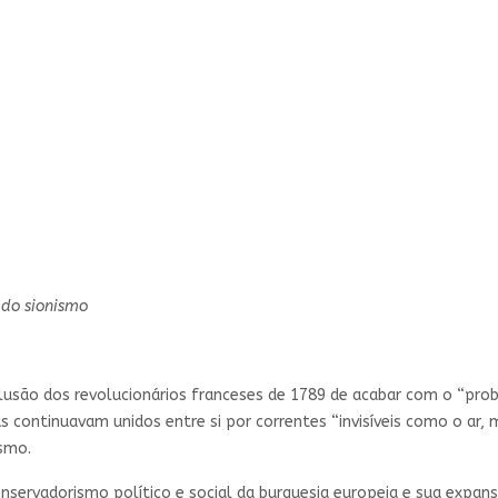
 do sionismo
são dos revolucionários franceses de 1789 de acabar com o “prob
eus continuavam unidos entre si por correntes “invisíveis como o ar,
ismo.
servadorismo político e social da burguesia europeia e sua expan