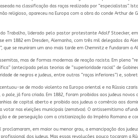
eada na classificação das raças realizada por “especialistas”. Isto
 e não religioso, apareceu na Europa com a obra do conde Arthur de 
do Trabalho, liderado pelo pastor protestante Adolf Stoecker, em 
-se em 1882 em Dresden, Alemanha, com três mil delegados da Alem
is”, que se reuniram um ano mais tarde em Chemnitz e fundaram a
Al
ssemitas, mas de formas modernas de reação racista. Em plena “re
fica” (antecipada pelas teorias de “superioridade racial” de Gobi
idade de negros e judeus, entre outras “raças inferiores”) e, sobret
entuou-se de modo violento na Europa oriental e na Rússia czaris
, o
pale
, já fora criada. Em 1882, foram proibidos aos judeus novo
anhias de capital aberto e proibido aos judeus o comércio aos domi
a votar nas eleições municipais (
zemstvos
). O antissemitismo afunda
ação e de perseguição com a cristianização do Império Romano e con
IX proclamaram, em maior ou menor grau, a emancipação dos judeus 
e profissional dos judeus. Mas essas revoluções pouco tocaram a Rú