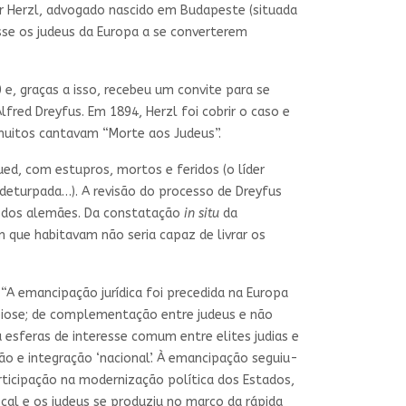
or Herzl, advogado nascido em Budapeste (situada
sse os judeus da Europa a se converterem
e, graças a isso, recebeu um convite para se
fred Dreyfus. Em 1894, Herzl foi cobrir o caso e
muitos cantavam “Morte aos Judeus”.
d, com estupros, mortos e feridos (o líder
 deturpada…). A revisão do processo de Dreyfus
ão dos alemães. Da constatação
in situ
da
 que habitavam não seria capaz de livrar os
“A emancipação jurídica foi precedida na Europa
biose; de complementação entre judeus e não
sferas de interesse comum entre elites judias e
o e integração ‘nacional’. À emancipação seguiu-
rticipação na modernização política dos Estados,
cal e os judeus se produziu no marco da rápida