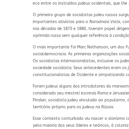
eco entre os instruídos judeus ocidentais, que lh
O primeiro grupo de socialistas judeu russos surg
importantes ativistas para o
Narodnaia Volia
, co
nas décadas de 1870 e 1880, tiveram papel dirige
oprimida russa sem qualquer referência à condição
O mais importante foi Marc Nathanson, um dos 
socialdemocracia. As primeiras organizações socia
Os socialistas internacionalistas, inclusive os ju
sociedade socialista. Seus antecedentes eram os 
constitucionalistas de Ocidente e simpatizando 
Foram judeus alguns dos introdutores do marxismo
considerado seu mestre) escrevia
Roma e Jerusal
Pinsker, socialista judeu vinculado ao populismo,
território próprio para os judeus na Rússia.
Esse contexto conturbado viu nascer o
sionismo
co
pela maioria dos seus líderes e teóricos, à coloni