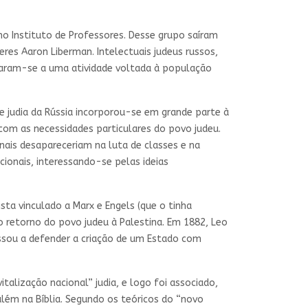
no Instituto de Professores. Desse grupo saíram
res Aaron Liberman. Intelectuais judeus russos,
egaram-se a uma atividade voltada à população
de judia da Rússia incorporou-se em grande parte à
o com as necessidades particulares do povo judeu.
onais desapareceriam na luta de classes e na
ionais, interessando-se pelas ideias
ta vinculado a Marx e Engels (que o tinha
 retorno do povo judeu à Palestina. Em 1882, Leo
ssou a defender a criação de um Estado com
alização nacional” judia, e logo foi associado,
além na Bíblia. Segundo os teóricos do “novo