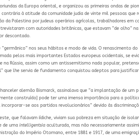
oriundas da Europa oriental, e organizou as primeiras ondas de pion
 contrária à atitude da comunidade judia de vinte mil pessoas que r
ão da Palestina por judeus operários agrícolas, trabalhadores em cons
entrevistaram com autoridades britânicas, que estavam “de olho” n
por descontado.
e “germânico” nos seus hábitos e modo de vida. O renascimento do
lamada pelos mais importantes Estados europeus ocidentais, se evi
 e na Rússia, assim como um antissemitismo nada popular, pretensam
l” que lhe servia de fundamento conquistou adeptos para justificar
anceler alemão Bismarck, assinalava que “a implantação de um po
temente construído] pode ter uma imensa importância para a políti
 incorporar-se aos partidos revolucionários” devido às discriminaç
este, que falavam iídiche, viviam sua pobreza em situação de isola
a e de uma
intelligentsia
aculturada, mas não necessariamente assimil
istração do Império Otomano, entre 1881 e 1917, de uma emigraçã