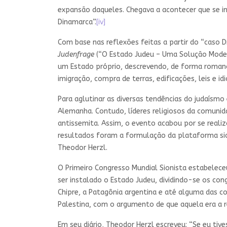
expansão daqueles. Chegava a acontecer que se in
Dinamarca”.
[iv]
Com base nas reflexões feitas a partir do “caso 
Judenfrage
(“O Estado Judeu – Uma Solução Modern
um Estado próprio, descrevendo, de forma romance
imigração, compra de terras, edificações, leis e id
Para aglutinar as diversas tendências do judaísmo
Alemanha. Contudo, líderes religiosos da comunid
antissemita. Assim, o evento acabou por se realiz
resultados foram a formulação da plataforma sion
Theodor Herzl.
O Primeiro Congresso Mundial Sionista estabeleceu 
ser instalado o Estado Judeu, dividindo-se os cong
Chipre, a Patagônia argentina e até alguma das c
Palestina, com o argumento de que aquela era a r
Em seu diário, Theodor Herzl escreveu: “Se eu tive