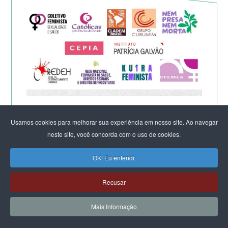
Eleição de Erika Hilton para
Usamos cookies para melhorar sua experiência em nosso site. Ao navegar
presidente da Comissão da
neste site, você concorda com o uso de cookies.
Mulher é um fato importante
OK! Eu entendi.
para a democracia
Recusar
Mais Informação