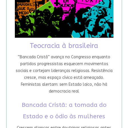
Teocracia à brasileira
“Bancada Cristã” avança no Congresso enquanto
partidos progressistas esquecem movimentos
sociais e cortejam lideranças religiosas. Resistência
cresce, mas espaço cívico está ameaçado.
Feministas alertam: sem Estado laico, não há
democracia real
Bancada Cristã: a tomada do
Estado e o ódio às mulheres
Crescem alianças entre doutrinas religiosas antes