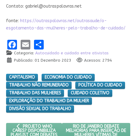
Contato:
gabriel@outraspalavras.net
fonte:
https://outraspalavras.net/outrasaude/o-
esgotamento-das-mulheres-pelo-trabalho-de-cuidado/
Facebook
Email
Share
Categoria:
Autocuidado e cuidado entre ativistas
Publicado: 01 Dezembro 2023
Acessos: 2794
CAPITALISMO
ECONOMIA DO CUIDADO
TRABALHO NÃO REMUNERADO
POLÍTICA DO CUIDADO
TRABALHO DAS MULHERES
CUIDADO COLETIVO
EXPLORAÇÃO DO TRABALHO DA MULHER
DIVISÃO SEXUAL DO TRABALHO
ARTIGO ANTERIOR: PROJETO WHO CARES? DISPONIBILIZA PL
PRÓXIMO ARTIGO: RIO DE JANE
RIO DE JANEIRO DEBATE
PROJETO WHO
MELHORIAS PARA INSERÇÃO DE
CARES? DISPONIBILIZA
MULHERES VÍTIMAS DE
PLAYLIST COM DEBATES