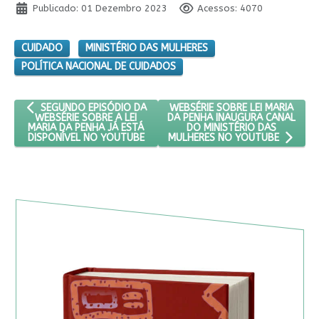
Publicado: 01 Dezembro 2023
Acessos: 4070
CUIDADO
MINISTÉRIO DAS MULHERES
POLÍTICA NACIONAL DE CUIDADOS
ARTIGO ANTERIOR: SEGUNDO EPISÓDIO DA WEBSÉRIE SOBRE A L
PRÓXIMO ARTIGO: WEBSÉRIE SO
WEBSÉRIE SOBRE LEI MARIA
SEGUNDO EPISÓDIO DA
DA PENHA INAUGURA CANAL
WEBSÉRIE SOBRE A LEI
DO MINISTÉRIO DAS
MARIA DA PENHA JÁ ESTÁ
DISPONÍVEL NO YOUTUBE
MULHERES NO YOUTUBE