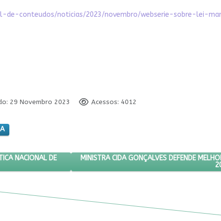
ral-de-conteudos/noticias/2023/novembro/webserie-sobre-lei-ma
ado: 29 Novembro 2023
Acessos: 4012
HA
STAS PARA POLÍTICA NACIONAL DE CUIDADOS
PRÓXIMO ARTIGO: MINISTRA CIDA GONÇALV
MINISTRA CIDA GONÇALVES DEFENDE MELHO
TICA NACIONAL DE
2