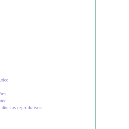
Laico
xões
dade
direitos reprodutivos.