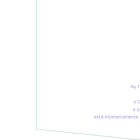
Ao f
o C
e p
está intrinsecamente 