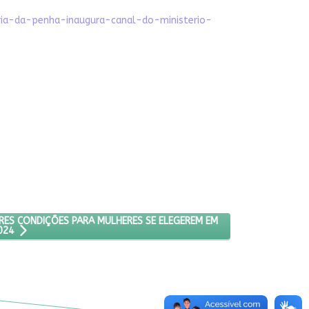
ria-da-penha-inaugura-canal-do-ministerio-
ES DEFENDE MELHORES CONDIÇÕES PARA MULHERES SE ELEGEREM EM 
RES CONDIÇÕES PARA MULHERES SE ELEGEREM EM
024