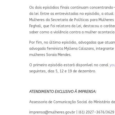
Os dois episódios finais continuam concentrando-
da lei. Entre as entrevistadas no episódio, a atua
Mulheres da Secretaria de Políticas para Mulheres
Feghali, que foi relatora da Lei, destacou o carát
saber como a violência contra a mulher acontecia n
Por fim, no último episódio, advogadas que atuam 
advogada feminista Myllena Calazans, integrante 
mulheres Soraia Mendes.
O primeiro episódio estará disponível no canal
yo
seguintes, dias 5, 12 e 19 de dezembro.
ATENDIMENTO EXCLUSIVO À IMPRENSA:
Assessoria de Comunicação Social do Ministério d
imprensa@mulheres.gov.br
| (61) 2027-3676/3629