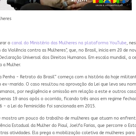
lheres
urar o
canal do Ministério das Mulheres na plataforma YouTube
, ne
da Violência contra as Mulheres", que, no Brasil, inicia em 20 de n
eclaração Universal dos Direitos Humanos. Em escala mundial, a c
a a Mulher.
a Penha - Retrato do Brasil” começa com a história da hoje militan
do ex-marido. O caso resultou na aprovação da Lei que leva seu no
umanos, por negligência e omissão em relação a este e outros caso
 apenas 19 anos após o ocorrido, ficando três anos em regime fec
6 - a Lei do Feminicídio foi sancionada em 2015.
e mostra um pouco do trabalho de mulheres que atuam no enfrenta
cia Estadual da Mulher do Piauí, Joelfa Farias, que percorre o Esta
utras atividades. Ela prega a mobilização coletiva de mulheres para 