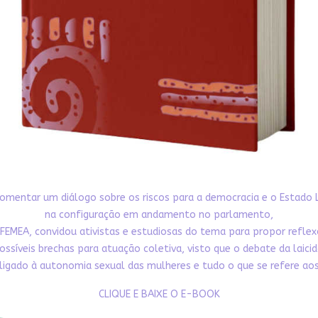
omentar um diálogo sobre os riscos para a democracia e o Estado 
na configuração em andamento no parlamento,
FEMEA, convidou ativistas e estudiosas do tema para propor refle
ossíveis brechas para atuação coletiva, visto que o debate da laici
ligado à autonomia sexual das mulheres e tudo o que se refere aos 
CLIQUE E BAIXE O E-BOOK