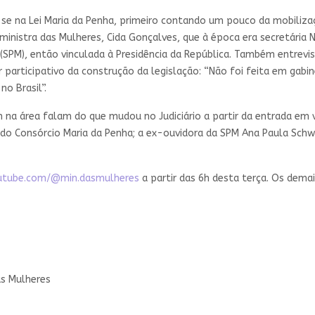
se na Lei Maria da Penha, primeiro contando um pouco da mobiliza
l ministra das Mulheres, Cida Gonçalves, que à época era secretária
 (SPM), então vinculada à Presidência da República. Também entrevi
er participativo da construção da legislação: “Não foi feita em gabi
o Brasil”.
na área falam do que mudou no Judiciário a partir da entrada em vi
do Consórcio Maria da Penha; a ex-ouvidora da SPM Ana Paula Schwe
utube.com/@min.dasmulheres
a partir das 6h desta terça. Os dema
as Mulheres