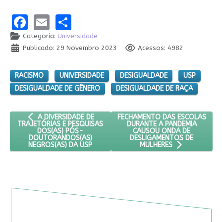
Facebook
Email
Share
Categoria:
Universidade
Publicado: 29 Novembro 2023
Acessos: 4982
RACISMO
UNIVERSIDADE
DESIGUALDADE
USP
DESIGUALDADE DE GÊNERO
DESIGUALDADE DE RAÇA
ARTIGO ANTERIOR: A DIVERSIDADE DE TRAJETÓRIAS E PESQ
PRÓXIMO ARTIGO: FECHAMENTO 
FECHAMENTO DAS ESCOLAS
A DIVERSIDADE DE
DURANTE A PANDEMIA
TRAJETÓRIAS E PESQUISAS
CAUSOU ONDA DE
DOS(AS) PÓS-
DESLIGAMENTOS DE
DOUTORANDOS(AS)
NEGROS(AS) DA USP
MULHERES