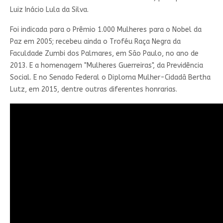
Luiz Inácio Lula da Silva.
Foi indicada para o Prêmio 1.000 Mulheres para o Nobel da
Paz em 2005; recebeu ainda o Troféu Raça Negra da
Faculdade Zumbi dos Palmares, em São Paulo, no ano de
2013. E a homenagem "Mulheres Guerreiras", da Previdência
Social. E no Senado Federal o Diploma Mulher-Cidadã Bertha
Lutz, em 2015, dentre outras diferentes honrarias.