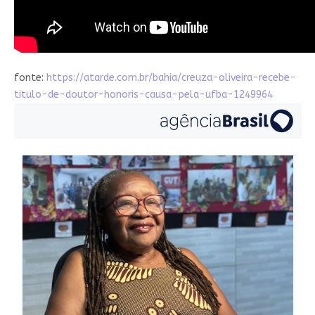
fonte:
https://atarde.com.br/bahia/creuza-oliveira-recebe-
titulo-de-doutor-honoris-causa-pela-ufba-1249964