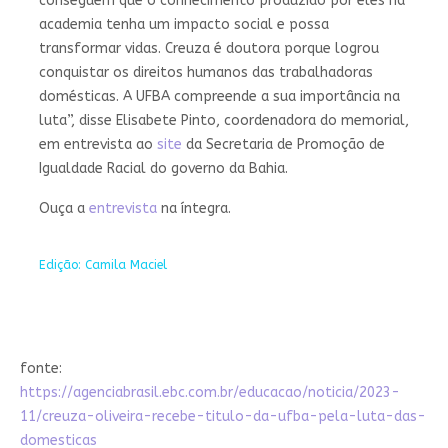
conseguem que o conhecimento produzido por eles na
academia tenha um impacto social e possa
transformar vidas. Creuza é doutora porque logrou
conquistar os direitos humanos das trabalhadoras
domésticas. A UFBA compreende a sua importância na
luta”, disse Elisabete Pinto, coordenadora do memorial,
em entrevista ao
site
da Secretaria de Promoção de
Igualdade Racial do governo da Bahia.
Ouça a
entrevista
na íntegra.
Edição: Camila Maciel
fonte:
https://agenciabrasil.ebc.com.br/educacao/noticia/2023-
11/creuza-oliveira-recebe-titulo-da-ufba-pela-luta-das-
domesticas