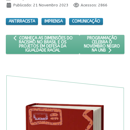
Publicado: 21 Novembro 2023
Acessos: 2866
ANTIRRACISTA
IMPRENSA
COMUNICAÇÃO
ARTIGO ANTERIOR: CONHEÇA AS DIMENSÕES DO RACISMO NO B
PRÓXIMO ARTIGO: PR
PROGRAMAÇÃO
CONHEÇA AS DIMENSÕES DO
CELEBRA O
RACISMO NO BRASIL E OS
NOVEMBRO NEGRO
PROJETOS EM DEFESA DA
IGUALDADE RACIAL
NA UNB