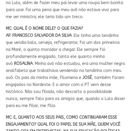
no Lula, além de fazer meu pai levar uma roupa bem bonita
para usar. Foi uma pena que meu avô não estava vivo para
me ver ministra; ele teria tido um treco.
MC: QUAL É O NOME DELE? O QUE FAZIA?
AF: FRANCISCO SALVADOR DA SILVA
. Ele tinha uma tendinha
que vendia bala, cerveja, refrigerante; foi um dos primeiros
na Maré, o quinto morador a chegar. Ele sempre foi
profundamente engajado, tanto ele quanto minha
avó
ROSALINA
. Minha avó não estudou, era uma mulher negra
analfabeta que trabalhava vendendo na tendinha com meu
avô. Os pais da minha mãe, Filomena e
JOSÉ
, também foram
engajados no Nordeste. E o amor com o PT vem desse
histórico. Não sou filiada, não descarto a possibilidade
nunca, sempre falo para os amigos que, quando o Lula disser
para eu me filiar, me filio.
MC: E, QUANTO AOS SEUS PAIS, COMO CONTINUARAM ESSE
ENGAJAMENTO? QUAL FOI O PAPEL DE SUA MÃE, QUEM VOCÊ