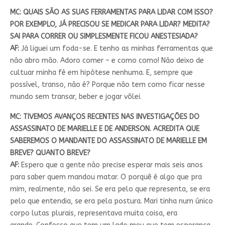
MC: QUAIS SÃO AS SUAS FERRAMENTAS PARA LIDAR COM ISSO?
POR EXEMPLO, JÁ PRECISOU SE MEDICAR PARA LIDAR? MEDITA?
SAI PARA CORRER OU SIMPLESMENTE FICOU ANESTESIADA?
AF:
Já liguei um foda-se. E tenho as minhas ferramentas que
não abro mão. Adoro comer – e como como! Não deixo de
cultuar minha fé em hipótese nenhuma. E, sempre que
possível, transo, não é? Porque não tem como ficar nesse
mundo sem transar, beber e jogar vôlei.
MC: TIVEMOS AVANÇOS RECENTES NAS INVESTIGAÇÕES DO
ASSASSINATO DE MARIELLE E DE ANDERSON. ACREDITA QUE
SABEREMOS O MANDANTE DO ASSASSINATO DE MARIELLE EM
BREVE? QUANTO BREVE?
AF:
Espero que a gente não precise esperar mais seis anos
para saber quem mandou matar. O porquê é algo que pra
mim, realmente, não sei. Se era pelo que representa, se era
pelo que entendia, se era pela postura. Mari tinha num único
corpo lutas plurais, representava muita coisa, era