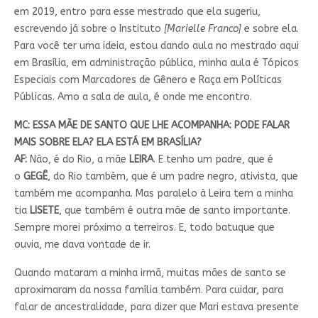
em 2019, entro para esse mestrado que ela sugeriu,
escrevendo já sobre o Instituto
[Marielle Franco]
e sobre ela.
Para você ter uma ideia, estou dando aula no mestrado aqui
em Brasília, em administração pública, minha aula é Tópicos
Especiais com Marcadores de Gênero e Raça em Políticas
Públicas. Amo a sala de aula, é onde me encontro.
MC: ESSA MÃE DE SANTO QUE LHE ACOMPANHA: PODE FALAR
MAIS SOBRE ELA? ELA ESTÁ EM BRASÍLIA?
AF:
Não, é do Rio, a mãe
LEIRA
. E tenho um padre, que é
o
GEGÊ
, do Rio também, que é um padre negro, ativista, que
também me acompanha. Mas paralelo à Leira tem a minha
tia
LISETE
, que também é outra mãe de santo importante.
Sempre morei próximo a terreiros. E, todo batuque que
ouvia, me dava vontade de ir.
Quando mataram a minha irmã, muitas mães de santo se
aproximaram da nossa família também. Para cuidar, para
falar de ancestralidade, para dizer que Mari estava presente