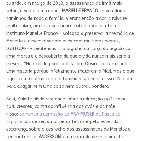
quando, em março de 2018, o assassinato da irmã mais
velha, a vereadora carioca
MARIELLE FRANCO
, enveredou os
caminhos de toda a família. Vieram então a dor, a raiva (e
muita raiva), um luto que nunca foi embora, a luta, o
Instituto Marielle Franco – voltado a preservar a memória de
Marielle e desenvolver projetos com mulheres negras,
LGBTQIAP+ e periféricas –, o orgulho da força do legado da
irmã morta e a descoberta de que a vida nunca mais seria a
mesma. “Não caí de paraquedas aqui. Óbvio que tem toda
uma história porque infelizmente mataram a Mari. Mas o que
significou a forma como a família respondeu a isso? Não dá
para apagar nem uma coisa nem outra”, pondera.
Aqui, Anielle ainda responde sobre a educação política na
qual cresceu; conta da influência dos avós e da mãe
nisso;
comenta a demissão de
ANA MOSER
da Pasta do
Esporte
; diz de seu amor pelas letras e pelo vôlei, da
esperança sobre o desfecho dos assassinatos de Marielle e
seu motorista,
ANDERSON
, e da vontade de marcar este