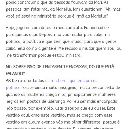
podia controlar o que as pessoas falavam da Mari. As
pessoas iam falar mal da Marielle. Iam questionar: “Ah, mas
você só está no ministério porque é irmã da Marielle”.
Hoje, jogo na cara deles o meu currículo. Eu não caí de
paraquedas aqui. Depois, não vou mudar para caber na
política, a política é que tem que mudar para que a gente
caiba nela como a gente é. Me recuso a mudar quem sou, ou
me transformar porque estou ministra.
MC: SOBRE ISSO DE TENTAREM TE ENCAIXAR, DO QUE ESTÁ
FALANDO?
AF:
De rotular todas
as mulheres que entram na
política
.
Existe ainda muita misoginia, muito preconceito de
quando as mulheres chegam lá, principalmente mulheres
negras em postos de liderança.
Por eu ser mais encorpada,
não posso, por exemplo, usar a roupa que eu quiser. Este
vestido aqui, amo este vestido, mas se chego com esse
vestido em algum evento vão me olhar diferente, porque é