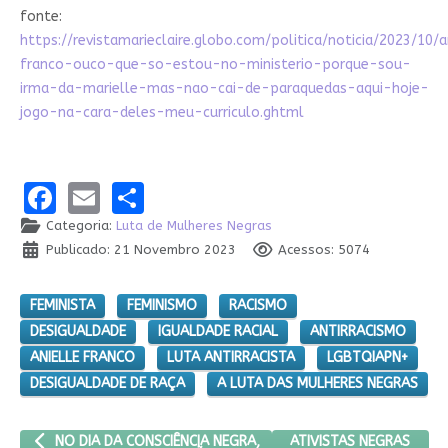
fonte:
https://revistamarieclaire.globo.com/politica/noticia/2023/10/a
franco-ouco-que-so-estou-no-ministerio-porque-sou-
irma-da-marielle-mas-nao-cai-de-paraquedas-aqui-hoje-
jogo-na-cara-deles-meu-curriculo.ghtml
Facebook
Email
Share
Categoria:
Luta de Mulheres Negras
Publicado: 21 Novembro 2023
Acessos: 5074
FEMINISTA
FEMINISMO
RACISMO
DESIGUALDADE
IGUALDADE RACIAL
ANTIRRACISMO
ANIELLE FRANCO
LUTA ANTIRRACISTA
LGBTQIAPN+
DESIGUALDADE DE RAÇA
A LUTA DAS MULHERES NEGRAS
ARTIGO ANTERIOR: NO DIA DA CONSCIÊNCIA NEGRA, MDHC ANUN
PRÓXIMO ARTIGO: ATIV
ATIVISTAS NEGRAS
NO DIA DA CONSCIÊNCIA NEGRA,