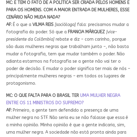
MC: E TEM O FATO DE A POLÍTICA SER CRIADA PELOS HOMENS E
PARA OS HOMENS. COM A MAIOR ENTRADA DE MULHERES, ESSE
CENÁRIO NÃO MUDA NADA?
AF:
É o que a
VILMA REIS
[socióloga]
fala: precisamos mudar a
fotografia do poder. Só que a
FRANCIA MÁRQUEZ
[vice-
presidente da Colômbia]
rebate e diz – com carinho, porque
são duas mulheres negras que trabalham junto –, não basta
mudar a fotografia, tem que mudar também o poder. Não
adianta estarmos na fotografia se a gente não vai ter o
poder de decisão. E mudar o poder significa ter mais de nós –
principalmente mulheres negras – em todos os lugares de
protagonismo.
MC: O QUE FALTA PARA O BRASIL TER
UMA MULHER NEGRA
ENTRE OS 11 MINISTROS DO SUPREMO?
AF:
Primeiro, a gente tem defendido a presença de uma
mulher negra no STF. Não seria eu se não falasse que essa é
a minha opinião. Minha opinião é que a gente indicaria, sim,
uma mulher negra. A sociedade não está pronta ainda para