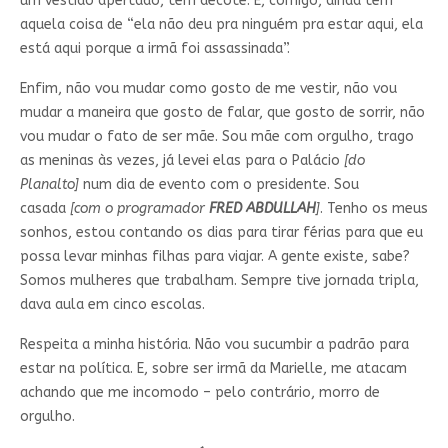
um vestido apertado, tem decote. E, comigo, ainda tem
aquela coisa de “ela não deu pra ninguém pra estar aqui, ela
está aqui porque a irmã foi assassinada”.
Enfim, não vou mudar como gosto de me vestir, não vou
mudar a maneira que gosto de falar, que gosto de sorrir, não
vou mudar o fato de ser mãe. Sou mãe com orgulho, trago
as meninas às vezes, já levei elas para o Palácio
[do
Planalto]
num dia de evento com o presidente. Sou
casada
[com o programador
FRED ABDULLAH
]
. Tenho os meus
sonhos, estou contando os dias para tirar férias para que eu
possa levar minhas filhas para viajar. A gente existe, sabe?
Somos mulheres que trabalham. Sempre tive jornada tripla,
dava aula em cinco escolas.
Respeita a minha história. Não vou sucumbir a padrão para
estar na política. E, sobre ser irmã da Marielle, me atacam
achando que me incomodo – pelo contrário, morro de
orgulho.