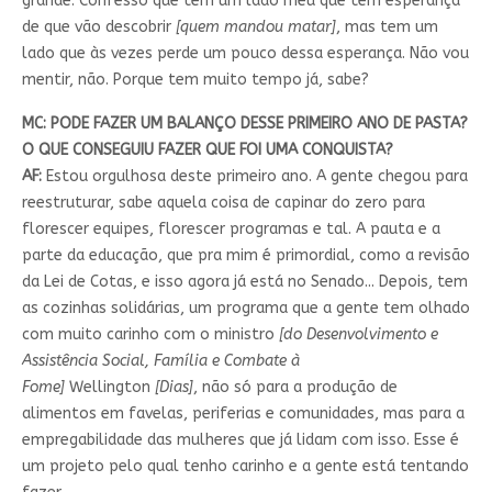
grande.
Confesso que tem um lado meu que tem esperança
de que vão descobrir
[quem mandou matar]
, mas tem um
lado que às vezes perde um pouco dessa esperança. Não vou
mentir, não. Porque tem muito tempo já, sabe?
MC: PODE FAZER UM BALANÇO DESSE PRIMEIRO ANO DE PASTA?
O QUE CONSEGUIU FAZER QUE FOI UMA CONQUISTA?
AF:
Estou orgulhosa deste primeiro ano. A gente chegou para
reestruturar, sabe aquela coisa de capinar do zero para
florescer equipes, florescer programas e tal. A pauta e a
parte da educação, que pra mim é primordial, como a revisão
da Lei de Cotas, e isso agora já está no Senado... Depois, tem
as cozinhas solidárias, um programa que a gente tem olhado
com muito carinho com o ministro
[do Desenvolvimento e
Assistência Social, Família e Combate à
Fome]
Wellington
[Dias]
, não só para a produção de
alimentos em favelas, periferias e comunidades, mas para a
empregabilidade das mulheres que já lidam com isso. Esse é
um projeto pelo qual tenho carinho e a gente está tentando