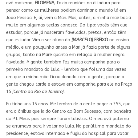
avó materna,
FILOMENA
, fazia reuniões na ditadura para
pensar como as mulheres podiam dominar o mundo lá em
João Pessoa. E, aí, vem a Mari. Mas, antes, a minha mãe batia
muito em algumas teclas conosco. Do tipo: vocês têm que
estudar, porque já nasceram faveladas, pretas, então têm
que estudar. Vim a ser aluna do
[MARCELO]
FREIXO
no ensino
médio, e um pouquinho antes a Mari já fazia parte de alguns
grupos, tanto na Maré quanto em relação à mulher negra
favelada. A gente também fez muita campanha para o
primeiro mandato do Lula – lembro que foi uma das vezes
em que a minha mãe ficou danada com a gente, porque a
gente chegou tarde e estava em campanha para ele na Praça
15
[Centro do Rio de Janeiro]
.
Eu tinha uns 15 anos. Me lembro de a gente pegar o 355, que
era o ônibus que ia do Centro ao Bom Sucesso, com bandeira
do PT. Meus pais sempre foram lulistas. O meu avô paterno
se arrumava para ir votar no Lula. No penúltimo mandato do
presidente, estava internado e fugiu do hospital para votar