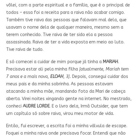
vôlei, com a parte espiritual e a família, que é o principal de
todos – essa foi a receita para a raiva não acabar comigo.
Também tive raiva das pessoas que falavam mal dela, que
usavam o nome dela de qualquer maneira, mesmo sem a
terem conhecido. Tive raiva de ter sido ela a pessoa
assassinada. Raiva de ter a vida exposta em meio ao luto.
Tive raiva de tudo.
E só comecei a cuidar de mim porque já tinha a
MARIAH
.
Precisava estar ali pela minha filha
[atualmente, Mariah tem
7 anos e a mais nova,
ELOAH
, 3].
Depois, consegui cuidar dos
meus pais e da minha sobrinha. As pessoas estavam
atacando a minha mãe, mandando foto da Mari de cabeça
aberta. Virei noites xingando gente na internet. No mestrado,
conheci
AUDRE LORDE
. E o livro dela, Irmã Outsider, que tem
um capítulo só sobre raiva, virou meu motor de vida.
Então, fui escrever, a escrita foi a minha válvula de escape.
Foquei a minha raiva onde precisava focar. Entendi que não