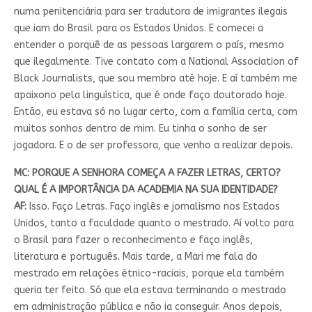
numa penitenciária para ser tradutora de imigrantes ilegais
que iam do Brasil para os Estados Unidos. E comecei a
entender o porquê de as pessoas largarem o país, mesmo
que ilegalmente. Tive contato com a National Association of
Black Journalists, que sou membro até hoje. E aí também me
apaixono pela linguística, que é onde faço doutorado hoje.
Então, eu estava só no lugar certo, com a família certa, com
muitos sonhos dentro de mim. Eu tinha o sonho de ser
jogadora. E o de ser professora, que venho a realizar depois.
MC: PORQUE A SENHORA COMEÇA A FAZER LETRAS, CERTO?
QUAL É A IMPORTÂNCIA DA ACADEMIA NA SUA IDENTIDADE?
AF:
Isso. Faço Letras. Faço inglês e jornalismo nos Estados
Unidos, tanto a faculdade quanto o mestrado. Aí volto para
o Brasil para fazer o reconhecimento e faço inglês,
literatura e português. Mais tarde, a Mari me fala do
mestrado em relações étnico-raciais, porque ela também
queria ter feito. Só que ela estava terminando o mestrado
em administração pública e não ia conseguir. Anos depois,