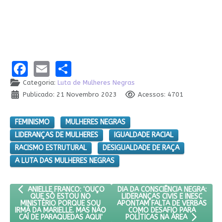
Facebook
Email
Share
Categoria:
Luta de Mulheres Negras
Publicado: 21 Novembro 2023
Acessos: 4701
FEMINISMO
MULHERES NEGRAS
LIDERANÇAS DE MULHERES
IGUALDADE RACIAL
RACISMO ESTRUTURAL
DESIGUALDADE DE RAÇA
A LUTA DAS MULHERES NEGRAS
ARTIGO ANTERIOR: ANIELLE FRANCO: 'OUÇO QUE SÓ ESTOU NO M
PRÓXIMO ARTIGO: DIA DA CONSC
DIA DA CONSCIÊNCIA NEGRA:
ANIELLE FRANCO: 'OUÇO
LIDERANÇAS CIVIS E INESC
QUE SÓ ESTOU NO
APONTAM FALTA DE VERBAS
MINISTÉRIO PORQUE SOU
COMO DESAFIO PARA
IRMÃ DA MARIELLE. MAS NÃO
CAÍ DE PARAQUEDAS AQUI'
POLÍTICAS NA ÁREA