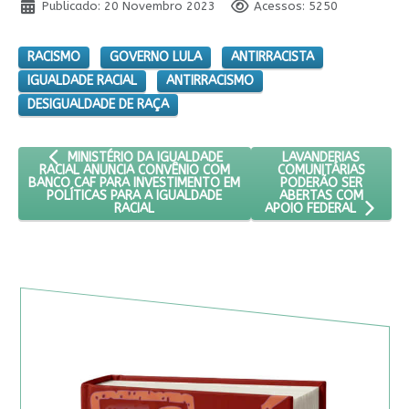
Publicado: 20 Novembro 2023
Acessos: 5250
RACISMO
GOVERNO LULA
ANTIRRACISTA
IGUALDADE RACIAL
ANTIRRACISMO
DESIGUALDADE DE RAÇA
ARTIGO ANTERIOR: MINISTÉRIO DA IGUALDADE RACIAL ANUNC
PRÓXIMO ARTIGO: LA
LAVANDERIAS
MINISTÉRIO DA IGUALDADE
COMUNITÁRIAS
RACIAL ANUNCIA CONVÊNIO COM
PODERÃO SER
BANCO CAF PARA INVESTIMENTO EM
ABERTAS COM
POLÍTICAS PARA A IGUALDADE
RACIAL
APOIO FEDERAL