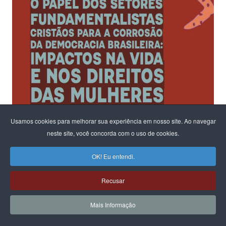
Usamos cookies para melhorar sua experiência em nosso site. Ao navegar
neste site, você concorda com o uso de cookies.
OK! Eu entendi.
Recusar
Ao fomentar um diálogo sobre os riscos para a democracia e o
Mais Informação
Estado Laico
na configuração em andamento no parlamento,