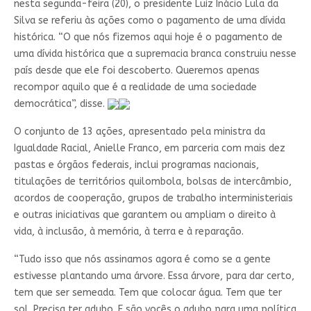
nesta segunda-feira (20), o presidente Luiz Inácio Lula da
Silva se referiu às ações como o pagamento de uma dívida
histórica. “O que nós fizemos aqui hoje é o pagamento de
uma dívida histórica que a supremacia branca construiu nesse
país desde que ele foi descoberto. Queremos apenas
recompor aquilo que é a realidade de uma sociedade
democrática”, disse.
O conjunto de 13 ações, apresentado pela ministra da
Igualdade Racial, Anielle Franco, em parceria com mais dez
pastas e órgãos federais, inclui programas nacionais,
titulações de territórios quilombola, bolsas de intercâmbio,
acordos de cooperação, grupos de trabalho interministeriais
e outras iniciativas que garantem ou ampliam o direito à
vida, à inclusão, à memória, à terra e à reparação.
“Tudo isso que nós assinamos agora é como se a gente
estivesse plantando uma árvore. Essa árvore, para dar certo,
tem que ser semeada. Tem que colocar água. Tem que ter
sol. Precisa ter adubo. E são vocês o adubo para uma política