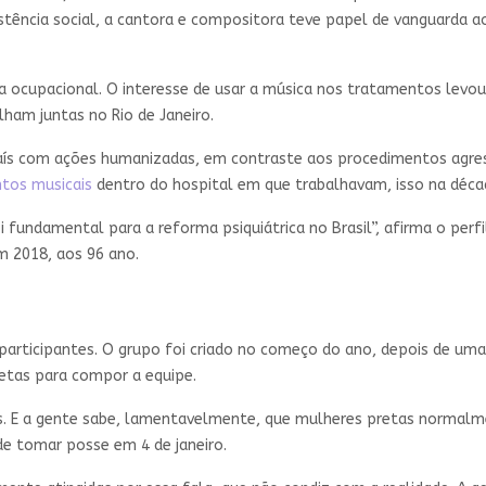
ência social, a cantora e compositora teve papel de vanguarda a
ia ocupacional. O interesse de usar a música nos tratamentos lev
balham juntas no Rio de Janeiro.
 país com ações humanizadas, em contraste aos procedimentos agr
tos musicais
dentro do hospital em que trabalhavam, isso na déca
 fundamental para a reforma psiquiátrica no Brasil”, afirma o perf
m 2018, aos 96 ano.
 participantes. O grupo foi criado no começo do ano, depois de um
retas para compor a equipe.
. E a gente sabe, lamentavelmente, que mulheres pretas normalmen
es de tomar posse em 4 de janeiro.