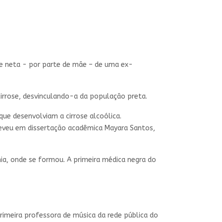
 e neta - por parte de mãe – de uma ex-
cirrose, desvinculando-a da população preta.
que desenvolviam a cirrose alcoólica.
reveu em dissertação acadêmica Mayara Santos,
hia, onde se formou. A primeira médica negra do
imeira professora de música da rede pública do