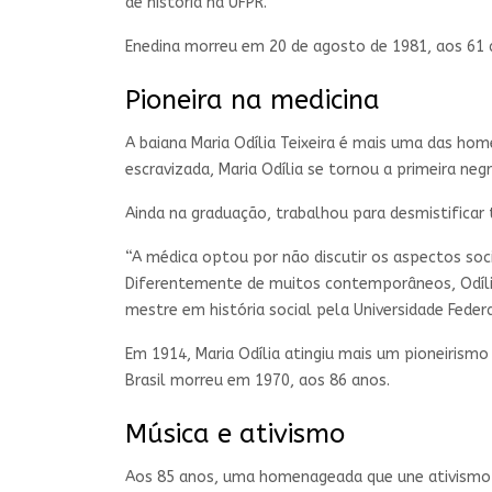
de história na UFPR.
Enedina morreu em 20 de agosto de 1981, aos 61
Pioneira na medicina
A baiana Maria Odília Teixeira é mais uma das ho
escravizada, Maria Odília se tornou a primeira ne
Ainda na graduação, trabalhou para desmistificar
“A médica optou por não discutir os aspectos soci
Diferentemente de muitos contemporâneos, Odília
mestre em história social pela Universidade Feder
Em 1914, Maria Odília atingiu mais um pioneirismo
Brasil morreu em 1970, aos 86 anos.
Música e ativismo
Aos 85 anos, uma homenageada que une ativismo p