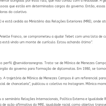
ente atingidas por essa fala, que não condiz com a realidade. A 
essoas que estão em determinados cargos do governo. Então, essas
doras do coletivo.
EC) e está cedida ao Ministério das Relações Exteriores (MRE), ond
 Anielle Franco, se comprometeu a ajudar Tebet com uma lista de cu
a está vindo um monte de currículo. Estou achando ótimo”.
o perfil @servidorasnegras. Trata-se de Mônica de Menezes Campos
, órgão do governo para formação de diplomatas. Em 1980, se torno
. A trajetória de Mônica de Menezes Campos é um referencial para m
icial de chancelaria”, publicou o coletivo no Instagram. Mônica mo
u o seminário Relações Internacionais, Política Externa e Igualdad
e ação afirmativa do MRE, igualdade racial como objetivo transve