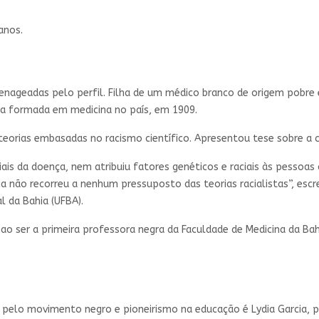
 anos.
menageadas pelo perfil. Filha de um médico branco de origem pobre
gra formada em medicina no país, em 1909.
 teorias embasadas no racismo científico. Apresentou tese sobre a 
ais da doença, nem atribuiu fatores genéticos e raciais às pessoas 
 não recorreu a nenhum pressuposto das teorias racialistas”, esc
al da Bahia (UFBA).
 ao ser a primeira professora negra da Faculdade de Medicina da Ba
elo movimento negro e pioneirismo na educação é Lydia Garcia, pr