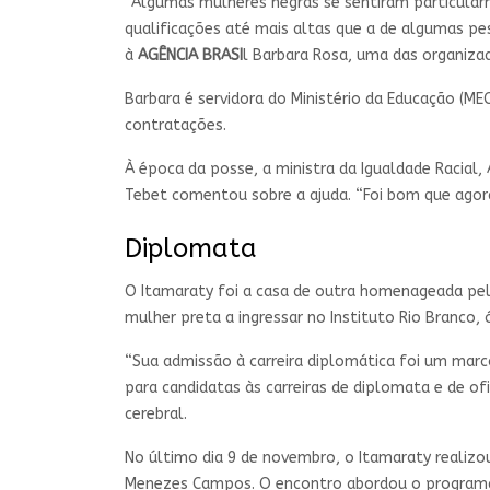
“Algumas mulheres negras se sentiram particularm
qualificações até mais altas que a de algumas p
à
AGÊNCIA BRASI
l Barbara Rosa, uma das organiza
Barbara é servidora do Ministério da Educação (M
contratações.
À época da posse, a ministra da Igualdade Racial,
Tebet comentou sobre a ajuda. “Foi bom que agor
Diplomata
O Itamaraty foi a casa de outra homenageada pel
mulher preta a ingressar no Instituto Rio Branco
“Sua admissão à carreira diplomática foi um marco
para candidatas às carreiras de diplomata e de of
cerebral.
No último dia 9 de novembro, o Itamaraty realizo
Menezes Campos. O encontro abordou o programa d