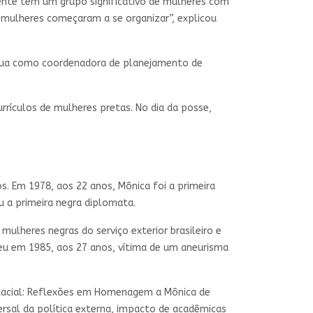
gente tem um grupo significativo de mulheres com
 mulheres começaram a se organizar”, explicou
e atua como coordenadora de planejamento de
rrículos de mulheres pretas. No dia da posse,
. Em 1978, aos 22 anos, Mônica foi a primeira
u a primeira negra diplomata.
ulheres negras do serviço exterior brasileiro e
rreu em 1985, aos 27 anos, vítima de um aneurisma
e Racial: Reflexões em Homenagem a Mônica de
rsal da política externa, impacto de acadêmicas