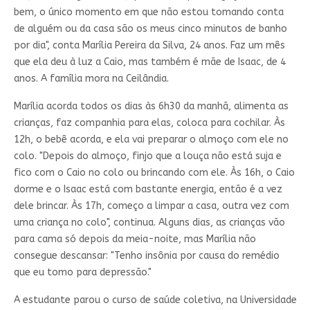
bem, o único momento em que não estou tomando conta
de alguém ou da casa são os meus cinco minutos de banho
por dia", conta Marília Pereira da Silva, 24 anos. Faz um mês
que ela deu à luz a Caio, mas também é mãe de Isaac, de 4
anos. A família mora na Ceilândia.
Marília acorda todos os dias às 6h30 da manhã, alimenta as
crianças, faz companhia para elas, coloca para cochilar. Às
12h, o bebê acorda, e ela vai preparar o almoço com ele no
colo. "Depois do almoço, finjo que a louça não está suja e
fico com o Caio no colo ou brincando com ele. Às 16h, o Caio
dorme e o Isaac está com bastante energia, então é a vez
dele brincar. Às 17h, começo a limpar a casa, outra vez com
uma criança no colo", continua. Alguns dias, as crianças vão
para cama só depois da meia-noite, mas Marília não
consegue descansar: "Tenho insônia por causa do remédio
que eu tomo para depressão."
A estudante parou o curso de saúde coletiva, na Universidade