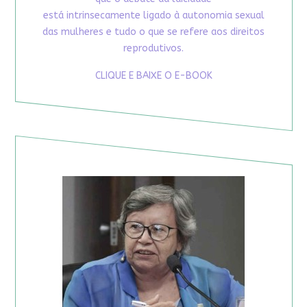
está intrinsecamente ligado à autonomia sexual
das mulheres e tudo o que se refere aos direitos
reprodutivos.
CLIQUE E BAIXE O E-BOOK