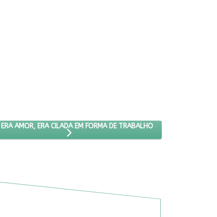
OR DIREITOS
IMO ARTIGO: NÃO ERA AMOR, ERA CILADA EM FORMA DE TRABALHO
ERA AMOR, ERA CILADA EM FORMA DE TRABALHO