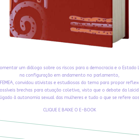
omentar um diálogo sobre os riscos para a democracia e o Estado 
na configuração em andamento no parlamento,
FEMEA, convidou ativistas e estudiosas do tema para propor refle
ossíveis brechas para atuação coletiva, visto que o debate da laici
ligado à autonomia sexual das mulheres e tudo o que se refere aos 
CLIQUE E BAIXE O E-BOOK