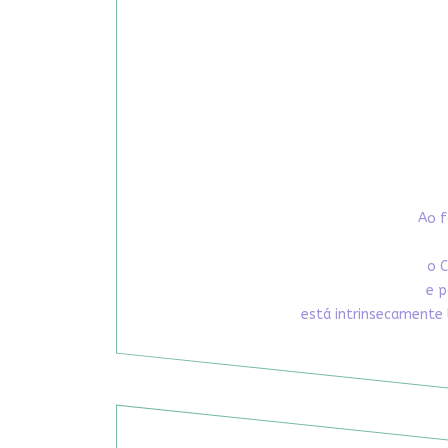
Ao f
o C
e p
está intrinsecamente 