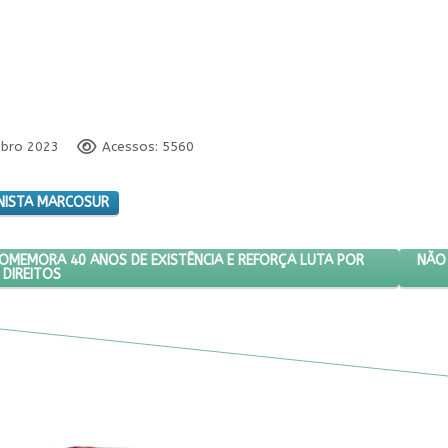
mbro 2023
Acessos: 5560
INISTA MARCOSUR
CAMPONESAS COMEMORA 40 ANOS DE EXISTÊNCIA E REFORÇA LUTA P
PRÓX
NÃO 
MEMORA 40 ANOS DE EXISTÊNCIA E REFORÇA LUTA POR
DIREITOS