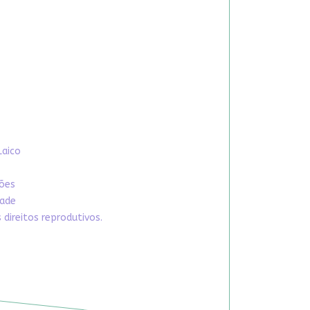
Laico
xões
dade
direitos reprodutivos.