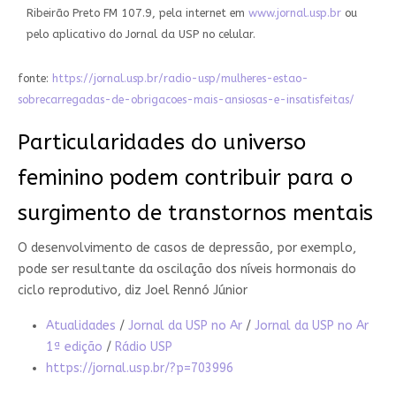
Ribeirão Preto FM 107.9, pela internet em
www.jornal.usp.br
ou
pelo aplicativo do Jornal da USP no celular.
fonte:
https://jornal.usp.br/radio-usp/mulheres-estao-
sobrecarregadas-de-obrigacoes-mais-ansiosas-e-insatisfeitas/
Particularidades do universo
feminino podem contribuir para o
surgimento de transtornos mentais
O desenvolvimento de casos de depressão, por exemplo,
pode ser resultante da oscilação dos níveis hormonais do
ciclo reprodutivo, diz Joel Rennó Júnior
Atualidades
/
Jornal da USP no Ar
/
Jornal da USP no Ar
1ª edição
/
Rádio USP
https://jornal.usp.br/?p=703996