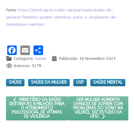
fonte:
https://jornal.usp.br/radio-usp/particularidades-do-
universo-feminino-podem-contribuir-para-o-surgimento-de-
transtornos-mentais/
Facebook
Email
Share
Categoria:
Saúde
Publicado: 16 Novembro 2023
Acessos: 5278
SAÚDE
SAÚDE DA MULHER
USP
SAÚDE MENTAL
ARTIGO ANTERIOR: MINISTÉRIO DA SAÚDE DESTINA R$ 8 MILHÕ
PRÓXIMO ARTIGO: SER MULHE
SER MULHER AUMENTA
MINISTÉRIO DA SAÚDE
CHANCES DE SOFRER COM
DESTINA R$ 8 MILHÕES PARA
PROBLEMAS DO SONO NA
O ATENDIMENTO
VELHICE, DIZ ESTUDO DA
PSICOSSOCIAL DE VÍTIMAS
DE VIOLÊNCIA
UFSC