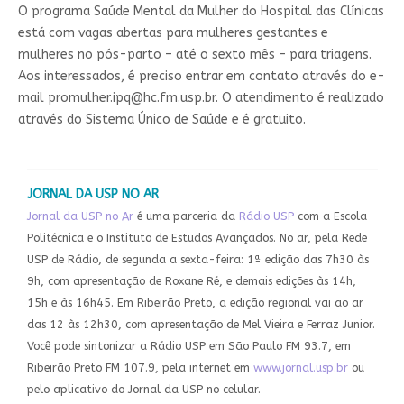
O programa Saúde Mental da Mulher do Hospital das Clínicas
está com vagas abertas para mulheres gestantes e
mulheres no pós-parto – até o sexto mês – para triagens.
Aos interessados, é preciso entrar em contato através do e-
mail
promulher.ipq@hc.fm.usp.br
. O atendimento é realizado
através do Sistema Único de Saúde e é gratuito.
JORNAL DA USP NO AR
Jornal da USP no Ar
é uma parceria da
Rádio USP
com a Escola
Politécnica e o Instituto de Estudos Avançados. N
o ar, pela Rede
USP de Rádio, de segunda a sexta-feira: 1ª edição das 7h30 às
9h, com apresentação de Roxane Ré, e demais edições às 14h,
15h e às 16h45. Em Ribeirão Preto, a edição regional vai ao ar
das 12 às 12h30, com apresentação de Mel Vieira e Ferraz Junior.
Você pode sintonizar a Rádio USP em São Paulo FM 93.7, em
Ribeirão Preto FM 107.9, pela internet em
www.jornal.usp.br
ou
pelo aplicativo do Jornal da USP no celular.