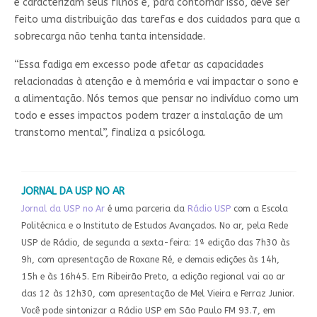
e caracterizam seus filhos e, para contornar isso, deve ser
feito uma distribuição das tarefas e dos cuidados para que a
sobrecarga não tenha tanta intensidade.
“Essa fadiga em excesso pode afetar as capacidades
relacionadas à atenção e à memória e vai impactar o sono e
a alimentação. Nós temos que pensar no indivíduo como um
todo e esses impactos podem trazer a instalação de um
transtorno mental”, finaliza a psicóloga.
JORNAL DA USP NO AR
Jornal da USP no Ar
é uma parceria da
Rádio USP
com a Escola
Politécnica e o Instituto de Estudos Avançados. N
o ar, pela Rede
USP de Rádio, de segunda a sexta-feira: 1ª edição das 7h30 às
9h, com apresentação de Roxane Ré, e demais edições às 14h,
15h e às 16h45. Em Ribeirão Preto, a edição regional vai ao ar
das 12 às 12h30, com apresentação de Mel Vieira e Ferraz Junior.
Você pode sintonizar a Rádio USP em São Paulo FM 93.7, em