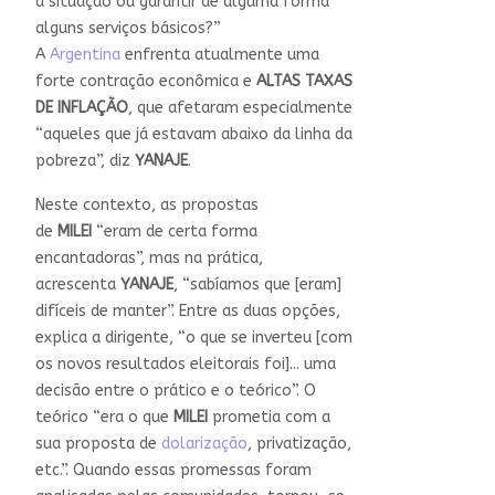
a situação ou garantir de alguma forma
alguns serviços básicos?”
A
Argentina
enfrenta atualmente uma
forte contração econômica e
ALTAS TAXAS
DE INFLAÇÃO
, que afetaram especialmente
“aqueles que já estavam abaixo da linha da
pobreza”, diz
YANAJE
.
Neste contexto, as propostas
de
MILEI
“eram de certa forma
encantadoras”, mas na prática,
acrescenta
YANAJE
, “sabíamos que [eram]
difíceis de manter”. Entre as duas opções,
explica a dirigente, “o que se inverteu [com
os novos resultados eleitorais foi]... uma
decisão entre o prático e o teórico”. O
teórico “era o que
MILEI
prometia com a
sua proposta de
dolarização
, privatização,
etc.”. Quando essas promessas foram