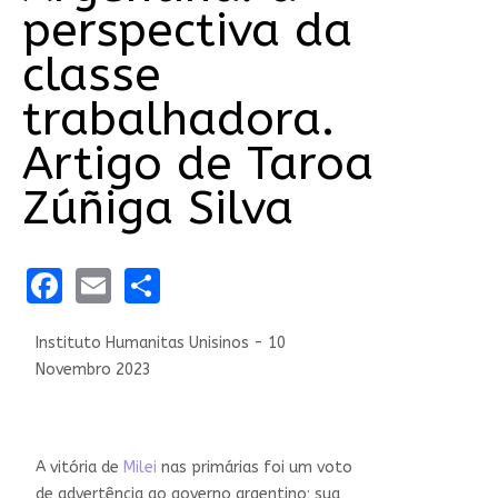
perspectiva da
classe
trabalhadora.
Artigo de Taroa
Zúñiga Silva
Facebook
Email
Share
Instituto Humanitas Unisinos - 10
Novembro 2023
A vitória de
Milei
nas primárias foi um voto
de advertência ao governo argentino; sua