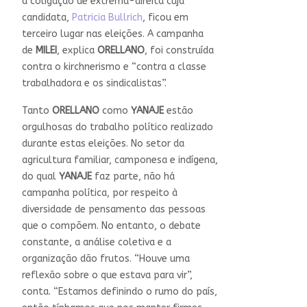
a coligação de extrema-direita cuja
candidata,
Patricia Bullrich
, ficou em
terceiro lugar nas eleições. A campanha
de
MILEI
, explica
ORELLANO
, foi construída
contra o kirchnerismo e “contra a classe
trabalhadora e os sindicalistas”.
Tanto
ORELLANO
como
YANAJE
estão
orgulhosas do trabalho político realizado
durante estas eleições. No setor da
agricultura familiar, camponesa e indígena,
do qual
YANAJE
faz parte, não há
campanha política, por respeito à
diversidade de pensamento das pessoas
que o compõem. No entanto, o debate
constante, a análise coletiva e a
organização dão frutos. “Houve uma
reflexão sobre o que estava para vir”,
conta. “Estamos definindo o rumo do país,