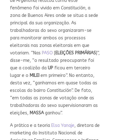
de Argentina
) relatou como este
fenômeno foi vivido em
Constitución
, a
zona de Buenos Aires onde se situa a sede
principal da sua organização. As
trabalhadoras do sexo organizaram-se
para monitorar ambos os processos
eleitorais nas zonas eleitorais em que
votariam. “Nas
PASO
[
ELEIÇÕES PRIMÁRIAS
]”,
disse-me, “o resultado preocupante foi
que a coalizão da
UP
ficou em terceiro
lugar e o
MILEI
em primeiro”. No entanto,
desta vez, “ganhamos em quase todas as
escolas do bairro
Constitución
”. De fato,
“em todas as zonas de votação onde as
trabalhadoras do sexo supervisionaram as
eleições,
MASSA
ganhou”.
A prática e a teoria
Elsa Yanaje
, diretora de
marketing do Instituto Nacional de