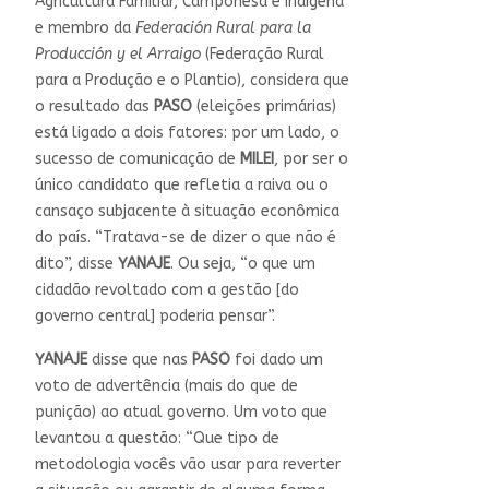
Agricultura Familiar, Camponesa e Indígena
e membro da
Federación Rural para la
Producción y el Arraigo
(Federação Rural
para a Produção e o Plantio), considera que
o resultado das
PASO
(eleições primárias)
está ligado a dois fatores: por um lado, o
sucesso de comunicação de
MILEI
, por ser o
único candidato que refletia a raiva ou o
cansaço subjacente à situação econômica
do país. “Tratava-se de dizer o que não é
dito”, disse
YANAJE
. Ou seja, “o que um
cidadão revoltado com a gestão [do
governo central] poderia pensar”.
YANAJE
disse que nas
PASO
foi dado um
voto de advertência (mais do que de
punição) ao atual governo. Um voto que
levantou a questão: “Que tipo de
metodologia vocês vão usar para reverter