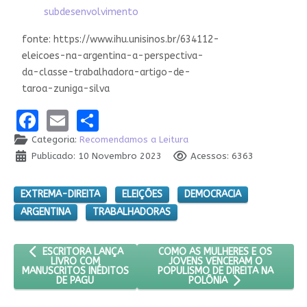
subdesenvolvimento
fonte: https://www.ihu.unisinos.br/634112-
eleicoes-na-argentina-a-perspectiva-
da-classe-trabalhadora-artigo-de-
taroa-zuniga-silva
Facebook
Email
Share
Categoria:
Recomendamos a Leitura
Publicado: 10 Novembro 2023
Acessos: 6363
EXTREMA-DIREITA
ELEIÇÕES
DEMOCRACIA
ARGENTINA
TRABALHADORAS
ARTIGO ANTERIOR: ESCRITORA LANÇA LIVRO COM MANUSCRITOS
PRÓXIMO ARTIGO: COMO AS MULH
COMO AS MULHERES E OS
ESCRITORA LANÇA
JOVENS VENCERAM O
LIVRO COM
POPULISMO DE DIREITA NA
MANUSCRITOS INÉDITOS
DE PAGU
POLÔNIA