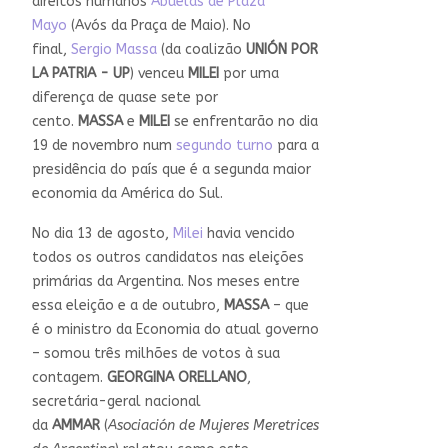
direitos humanos
Abuelas de Plaza
Mayo
(Avós da Praça de Maio). No
final,
Sergio Massa
(da coalizão
UNIÓN POR
LA PATRIA - UP
) venceu
MILEI
por uma
diferença de quase sete por
cento.
MASSA
e
MILEI
se enfrentarão no dia
19 de novembro num
segundo turno
para a
presidência do país que é a segunda maior
economia da América do Sul.
No dia 13 de agosto,
Milei
havia vencido
todos os outros candidatos nas eleições
primárias da Argentina. Nos meses entre
essa eleição e a de outubro,
MASSA
– que
é o ministro da Economia do atual governo
– somou três milhões de votos à sua
contagem.
GEORGINA ORELLANO
,
secretária-geral nacional
da
AMMAR
(
Asociación de Mujeres Meretrices