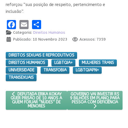
reforçou “sua posição de respeito, pertencimento e
inclusão”.
Facebook
Email
Share
Categoria:
Direitos Humanos
Publicado: 10 Novembro 2023
Acessos: 7359
DIREITOS SEXUAIS E REPRODUTIVOS
DIREITOS HUMANOS
LGBTQIA+
MULHERES TRANS
UNIVERSIDADE
TRANSFOBIA
LGBTQIAPN+
TRANSEXUAIS
ARTIGO ANTERIOR: DEPUTADA ERIKA KOKAY QUER PRISÃO DE 1
PRÓXIMO ARTIGO: GOVERNO VAI
GOVERNO VAI INVESTIR R$
DEPUTADA ERIKA KOKAY
9 BILHÕES EM PLANO PARA
QUER PRISÃO DE 10 ANOS A
PESSOA COM DEFICIÊNCIA
QUEM FORJAR “NUDES” DE
MENORES