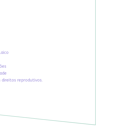
Laico
xões
dade
direitos reprodutivos.