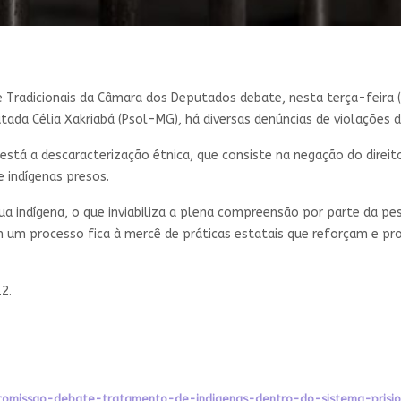
s
 Tradicionais da Câmara dos Deputados debate, nesta terça-feira (
tada Célia Xakriabá (Psol-MG), há diversas denúncias de violações de
tá a descaracterização étnica, que consiste na negação do direit
e indígenas presos.
gua indígena, o que inviabiliza a plena compreensão por parte da pe
m um processo fica à mercê de práticas estatais que reforçam e pr
2.
-comissao-debate-tratamento-de-indigenas-dentro-do-sistema-prision