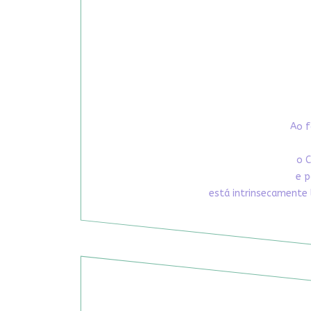
Ao f
o C
e p
está intrinsecamente 