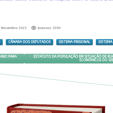
07 Novembro 2023
Acessos: 5393
S
CÂMARA DOS DEPUTADOS
SISTEMA PRISIONAL
SISTEMA
9 BILHÕES EM PLANO PARA PESSOA COM DEFICIÊNCIA
PRÓXIMO ARTIGO: ESTATUTO DA POPULAÇÃO EM
ESTATUTO DA POPULAÇÃO EM SITUAÇÃO DE RUA
PLANO PARA
ECONÔMICOS DO SE