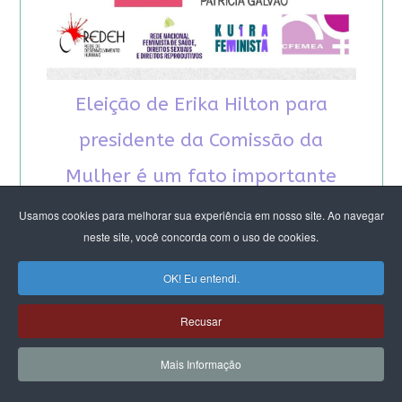
Eleição de Erika Hilton para
presidente da Comissão da
Mulher é um fato importante
para a democracia
Usamos cookies para melhorar sua experiência em nosso site. Ao navegar
neste site, você concorda com o uso de cookies.
OK! Eu entendi.
Recusar
RECOMENDAMOS A LEITURA
Mais Informação
August Nimtz prova que marxismo e