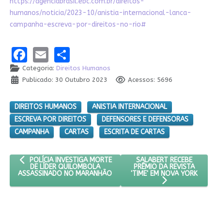
https://agenciabrasil.ebc.com.br/direitos-
humanos/noticia/2023-10/anistia-internacional-lanca-
campanha-escreva-por-direitos-no-rio#
Facebook
Email
Share
Categoria:
Direitos Humanos
Publicado: 30 Outubro 2023
Acessos: 5696
DIREITOS HUMANOS
ANISTIA INTERNACIONAL
ESCREVA POR DIREITOS
DEFENSORES E DEFENSORAS
CAMPANHA
CARTAS
ESCRITA DE CARTAS
ARTIGO ANTERIOR: POLÍCIA INVESTIGA MORTE DE LÍDER QUI
PRÓXIMO ARTIGO: SALABE
SALABERT RECEBE
POLÍCIA INVESTIGA MORTE
PRÊMIO DA REVISTA
DE LÍDER QUILOMBOLA
'TIME' EM NOVA YORK
ASSASSINADO NO MARANHÃO