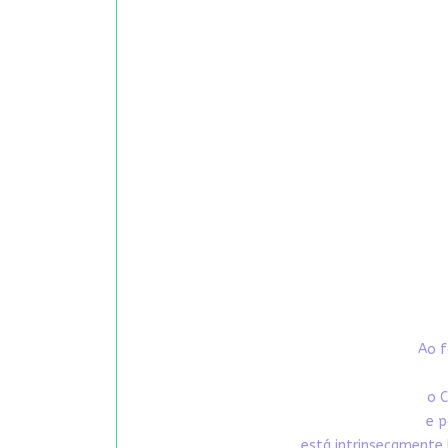
Ao f
o C
e p
está intrinsecamente 