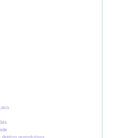
Laico
xões
dade
direitos reprodutivos.