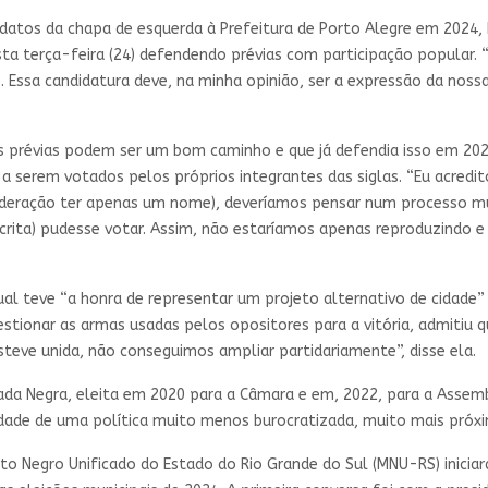
datos da chapa de esquerda à Prefeitura de Porto Alegre em 2024, 
ta terça-feira (24) defendendo prévias com participação popular. 
. Essa candidatura deve, na minha opinião, ser a expressão da nos
s prévias podem ser um bom caminho e que já defendia isso em 2020
 serem votados pelos próprios integrantes das siglas. “Eu acredit
deração ter apenas um nome), deveríamos pensar num processo mui
scrita) pudesse votar. Assim, não estaríamos apenas reproduzindo e 
al teve “a honra de representar um projeto alternativo de cidade
uestionar as armas usadas pelos opositores para a vitória, admit
steve unida, não conseguimos ampliar partidariamente”, disse ela.
da Negra, eleita em 2020 para a Câmara e em, 2022, para a Assemb
dade de uma política muito menos burocratizada, muito mais próxi
o Negro Unificado do Estado do Rio Grande do Sul (MNU-RS) inici