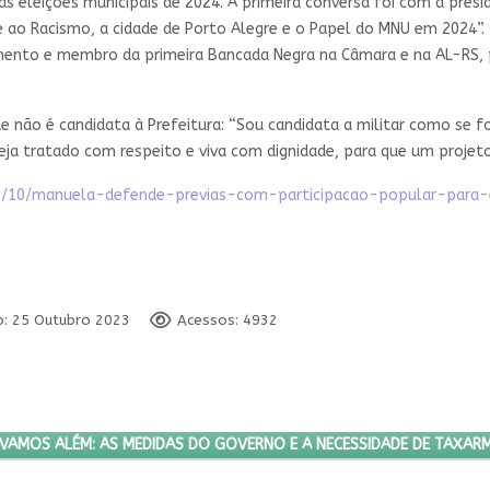
 as eleições municipais de 2024. A primeira conversa foi com a pres
e ao Racismo, a cidade de Porto Alegre e o Papel do MNU em 2024”
mento e membro da primeira Bancada Negra na Câmara e na AL-RS,
não é candidata à Prefeitura: “Sou candidata a militar como se f
a tratado com respeito e viva com dignidade, para que um projeto 
2023/10/manuela-defende-previas-com-participacao-popular-para
o: 25 Outubro 2023
Acessos: 4932
E SONEGADO
PRÓXIMO ARTIGO: VAMOS ALÉM: AS MEDIDAS DO GOVERNO E A NECE
VAMOS ALÉM: AS MEDIDAS DO GOVERNO E A NECESSIDADE DE TAXAR