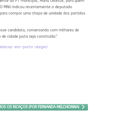
idente do PT municipal, Maria Celeste, para quem
. O MNU indicou recentemente o deputado
 para compor uma chapa de unidade dos partidos
osse candidata, conversando com milhares de
de cidade justa seja construído”.
-eleicao-em-porto-alegre/
SSIDADE DE TAXARMOS OS RICAÇOS (POR FERNANDA MELCHIONNA)
MOS OS RICAÇOS (POR FERNANDA MELCHIONNA)