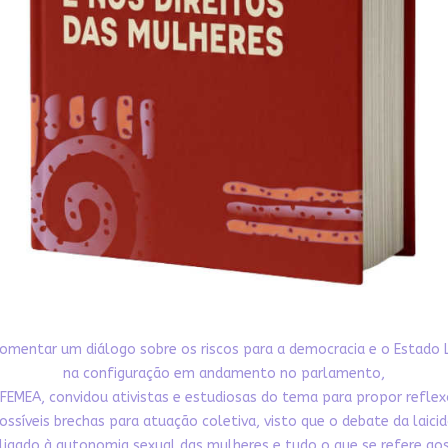
omentar um diálogo sobre os riscos para a democracia e o Estado 
na configuração em andamento no parlamento,
FEMEA, convidou ativistas e estudiosas do tema para propor refle
ossíveis brechas para atuação coletiva, visto que o debate da laici
ligado à autonomia sexual das mulheres e tudo o que se refere aos 