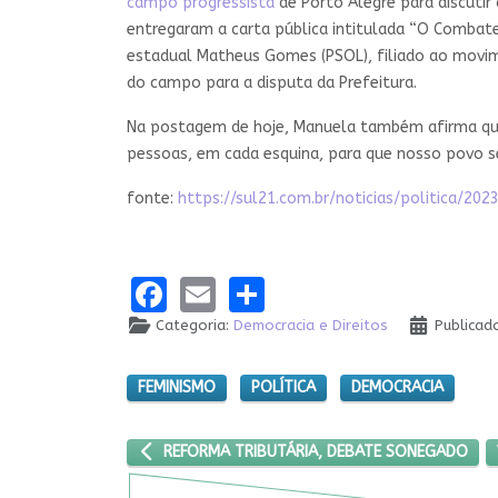
campo progressista
de Porto Alegre para discutir
entregaram a carta pública intitulada “O Combat
estadual Matheus Gomes (PSOL), filiado ao movi
do campo para a disputa da Prefeitura.
Na postagem de hoje, Manuela também afirma que 
pessoas, em cada esquina, para que nosso povo sej
fonte:
https://sul21.com.br/noticias/politica/
Facebook
Email
Share
Categoria:
Democracia e Direitos
Publicad
FEMINISMO
POLÍTICA
DEMOCRACIA
ARTIGO ANTERIOR: REFORMA TRIBUTÁRIA, DEBAT
REFORMA TRIBUTÁRIA, DEBATE SONEGADO