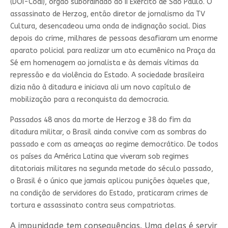
(DOI-Codi), órgão subordinado ao II Exército de São Paulo. O
assassinato de Herzog, então diretor de jornalismo da TV
Cultura, desencadeou uma onda de indignação social. Dias
depois do crime, milhares de pessoas desafiaram um enorme
aparato policial para realizar um ato ecumênico na Praça da
Sé em homenagem ao jornalista e às demais vítimas da
repressão e da violência do Estado. A sociedade brasileira
dizia não à ditadura e iniciava ali um novo capítulo de
mobilização para a reconquista da democracia.
Passados 48 anos da morte de Herzog e 38 do fim da
ditadura militar, o Brasil ainda convive com as sombras do
passado e com as ameaças ao regime democrático. De todos
os países da América Latina que viveram sob regimes
ditatoriais militares na segunda metade do século passado,
o Brasil é o único que jamais aplicou punições àqueles que,
na condição de servidores do Estado, praticaram crimes de
tortura e assassinato contra seus compatriotas.
A impunidade tem consequências. Uma delas é servir