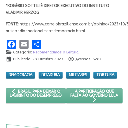
*ROGÉRIO SOTTILI É DIRETOR EXECUTIVO DO INSTITUTO
VLADIMIR HERZOG
FONTE:
https://www.correiobraziliense.com.br/opiniao/2023/10
artigo-dia-nacional-da-democracia.html
Facebook
Email
Share
Categoria:
Recomendamos a Leitura
Publicado: 23 Outubro 2023
Acessos: 6261
DEMOCRACIA
DITADURA
MILITARES
TORTURA
ARTIGO ANTERIOR: BRASIL: PARA DEIXAR O LABIRINTO DO DES
PRÓXIMO ARTIGO: A PARTIC
A PARTICIPAÇÃO QUE
BRASIL: PARA DEIXAR O
FALTA AO GOVERNO LULA
LABIRINTO DO DESEMPREGO