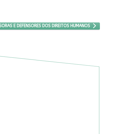
ROTEÇÃO DE DEFENSORAS E DEFENSORES DOS DIREITOS HUMANOS
SORAS E DEFENSORES DOS DIREITOS HUMANOS