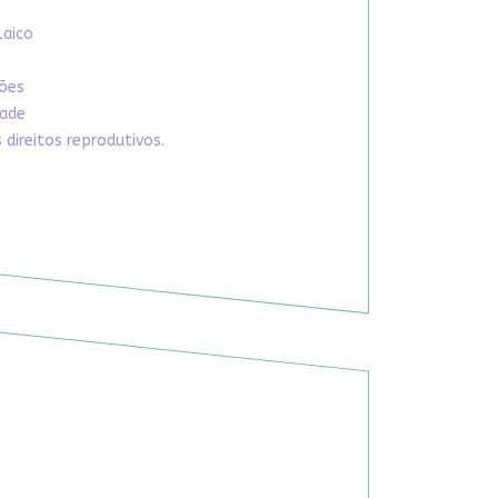
Laico
xões
dade
direitos reprodutivos.