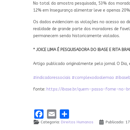
No total da amostra pesquisada, 53% dos morado
12% em Insegurança alimentar leve e apenas 20%
Os dados evidenciam as violações no acesso ao 
realidade de grande parte dos moradores de favela
permanecem sendo historicamente violados.
* JOICE LIMA É PESQUISADORA DO IBASE E RITA BR
Artigo publicado originalmente pelo jornal O Dia,
#indicadoressociais
#complexodoalemao
#ibase
fonte:
https://ibase.br/quem-passa-fome-no-
Facebook
Email
Share
Categoria:
Direitos Humanos
Publicado: 1