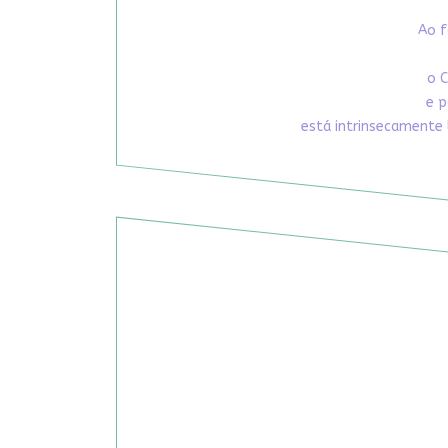
Ao f
o C
e p
está intrinsecamente 