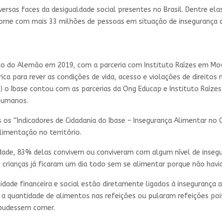
iversas faces da desigualdade social presentes no Brasil. Dentre el
fome com mais 33 milhões de pessoas em situação de insegurança a
o do Alemão em 2019, com a parceria com Instituto Raízes em Movim
órica para rever as condições de vida, acesso e violações de direi
 o Ibase contou com as parcerias da Ong Educap e Instituto Raí
 humanos.
s os “Indicadores de Cidadania do Ibase – Insegurança Alimentar n
limentação no território.
 idade, 83% delas convivem ou conviveram com algum nível de inse
 crianças já ficaram um dia todo sem se alimentar porque não havi
dade financeira e social estão diretamente ligados à insegurança al
r a quantidade de alimentos nas refeições ou pularam refeições poi
 pudessem comer.