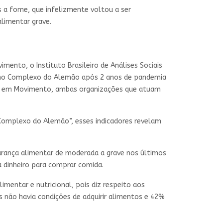
as a fome, que infelizmente voltou a ser
limentar grave.
ento, o Instituto Brasileiro de Análises Sociais
tos no Complexo do Alemão após 2 anos de pandemia
zes em Movimento, ambas organizações que atuam
o Complexo do Alemão”, esses indicadores revelam
gurança alimentar de moderada a grave nos últimos
a dinheiro para comprar comida.
imentar e nutricional, pois diz respeito aos
s não havia condições de adquirir alimentos e 42%