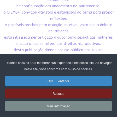
na configuração em andamento no parlamento,
o CFEMEA, convidou ativistas e estudiosas do tema para propor
reflexões
e possíveis brechas para atuação coletiva, visto que o debate
da laicidade
está intrinsecamente ligado à autonomia sexual das mulheres
e tudo o que se refere aos direitos reprodutivos.
Nesta publicação damos acesso público aos textos
produzidos pelo debate. Esperamos que
contribua para nossa incidência pela democracia,
Usamos cookies para melhorar sua experiência em nosso site. Ao navegar
pelo Estado laico e pelos direitos das mulheres e meninas.
neste site, você concorda com o uso de cookies.
CLIQUE E BAIXE A PUBLICAÇÃO
OK! Eu entendi.
Recusar
Mais Informação