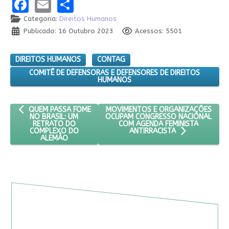
Facebook
Email
Share
Categoria:
Direitos Humanos
Publicado: 16 Outubro 2023
Acessos: 5501
DIREITOS HUMANOS
CONTAG
COMITÊ DE DEFENSORAS E DEFENSORES DE DIREITOS
HUMANOS
ARTIGO ANTERIOR: QUEM PASSA FOME NO BRASIL: UM RETRAT
PRÓXIMO ARTIGO: MOVIMENTOS E O
MOVIMENTOS E ORGANIZAÇÕES
QUEM PASSA FOME
OCUPAM CONGRESSO NACIONAL
NO BRASIL: UM
COM AGENDA FEMINISTA
RETRATO DO
COMPLEXO DO
ANTIRRACISTA
ALEMÃO