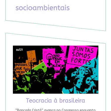
Teocracia à brasileira
“Bancada Cristã” avança no Congresso enquanto